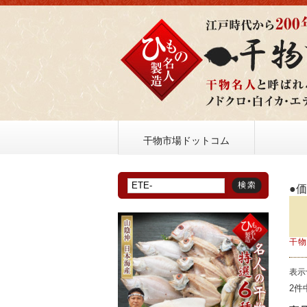
干物市場ドットコム
●
干
表示
2件