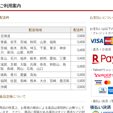
ご利用案内
配送料
お支払いについ
お支払いは以下
配送地域
配送料
・クレジットカ
北海道
\2400
青森、岩手、宮城、秋田、山形、福島
\1400
茨城、栃木、群馬、埼玉、千葉、東京、神奈
・楽天ＩＤ決済
\1400
川、新潟、山梨、長野
富山、石川、福井、岐阜、静岡、愛知、三重
\1400
滋賀、京都、大阪、兵庫、奈良、和歌山、鳥
\1400
取、島根、岡山、広島、山口
・Yahoo!ウォレ
徳島、香川、愛媛、高知
\1400
福岡、佐賀、長崎、熊本、大分、宮崎、鹿児島
\1400
沖縄
\2400
返品交換について
・後払い決済（手
商品の性質上、お客様の都合による返品は原則的にお断りして
います。 ただし、商品に瑕疵がある場合はすぐに再送などの対