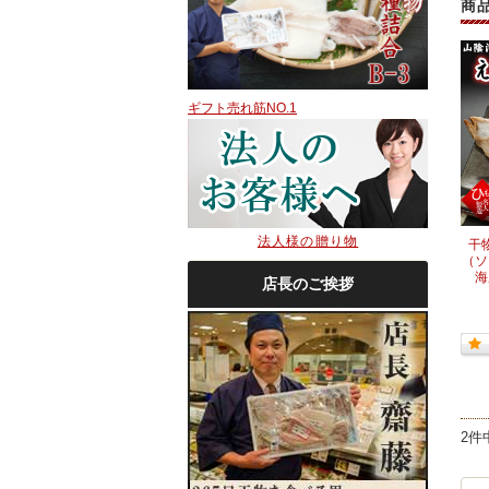
商
ギフト売れ筋NO.1
法人様の贈り物
干
（ソ
海
店長のご挨拶
2件