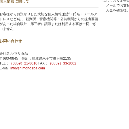
はしておりませ
個人情報に関して
メールでお支払
入金を確認後、
お客様からお預かりした大切な個人情報(住所・氏名・メールア
ドレスなど)を、 裁判所・警察機関等・公共機関からの提出要請
があった場合以外、第三者に譲渡または利用する事は一切ござ
いません。
お問い合わせ
会社名:ヤマサ食品
〒683-0845 住所：鳥取県米子市旗ヶ崎2135
TEL：
（0859）21-8010
FAX：
（0859）33-2062
E-mail:
info@himono1ba.com