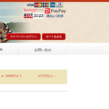
マイページへログイン
カートをみる
声
お問い合せ
●～9999円まで
●1万円以上～