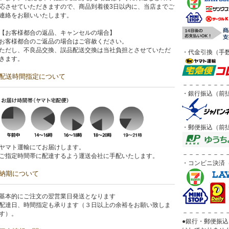
応させていただきますので、商品到着後3日以内に、当店までご
連絡をお願いいたします。
【お客様都合の返品、キャンセルの場合】
お客様都合のご返品の場合はご容赦ください。
ただし、不良品交換、誤品配送交換は当社負担とさせていただ
・代金引換（手数
きます。
配送時間指定について
－－－－－－－
・銀行振込（前
・郵便振込（前
ヤマト運輸にてお届けします。
－－－－－－－
ご指定時間帯に配達するよう運送会社に手配いたします。
・コンビニ決済（
納期について
基本的にご注文の翌営業日発送となります
配達日、時間指定も承ります（３日以上の余裕をお願い致しま
－－－－－－－
す）。
●銀行・郵便振