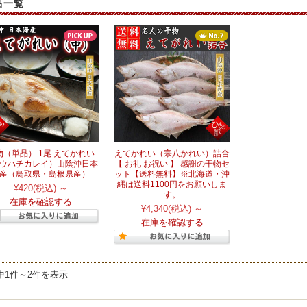
品一覧
物（単品） 1尾 えてかれい
えてかれい（宗八かれい）詰合
ウハチカレイ）山陰沖日本
【 お礼 お祝い 】 感謝の干物セ
産（鳥取県・島根県産）
ット【送料無料】※北海道・沖
縄は送料1100円をお願いしま
¥420
(税込)
～
す。
在庫を確認する
¥4,340
(税込)
～
在庫を確認する
中1件～2件を表示