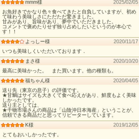
mmm様
2025/02/05
お魚好きでかなり色々食べてきたと自負していますが、初め
て味わう美味しさにただただ驚きました。
甘みがあり、旨味があり、夢中でいただきました。
コメントで褒めたりせず独り占めしたいというのが本心で
す！！
よっしー様
2020/11/17
いつも美味しくいただいております．
まさ様
2020/10/20
最高に美味かった。 また買います。他の種類も。
福ちゃん様
2020/04/05
送り先（東京の息子）の評価です。
★甘鯛はサイズも大きくて食べ応えがあり、鮮度もよく美味
しかったです。
送り主としては、
★干物市場さんの商品は「山陰沖日本海産」ということが、
信頼できる商品だと思ってリピーターしています。
K様
2019/12/05
とてもおいしかったです。