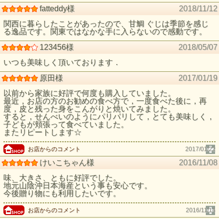
fatteddy様
2018/11/12
関西に暮らしたことがあったので、甘鯛 ぐじは季節を感じ
る逸品です。関東ではなかな手に入らないので感動です。
123456様
2018/05/07
いつも美味しく頂いております．
原田様
2017/01/19
以前から家族に好評で何度も購入していました。
最近，お店の方のお勧めの食べ方で，一度食べた後に，再
度，皮と残った身をこんがりと焼いてみました。
すると，せんべいのようにパリパリして，とても美味しく，
子どもが頬張って食べていました。
またリピートします☆
お店からのコメント
2017/01/22
けいこちゃん様
2016/11/08
味、大きさ、ともに好評でした。
地元山陰沖日本海産という事も安心です。
今後贈り物にも利用したいです。
お店からのコメント
2016/11/14