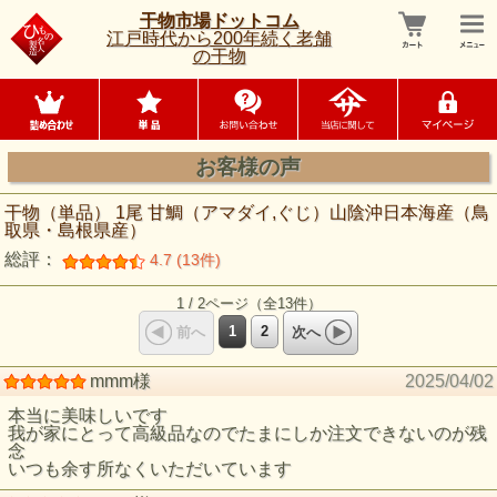
干物市場ドットコム
江戸時代から200年続く老舗
の干物
お客様の声
干物（単品） 1尾 甘鯛（アマダイ,ぐじ）山陰沖日本海産（鳥
取県・島根県産）
総評：
4.7 (13件)
1 / 2ページ（全13件）
1
2
前へ
次へ
mmm様
2025/04/02
本当に美味しいです
我が家にとって高級品なのでたまにしか注文できないのが残
念
いつも余す所なくいただいています