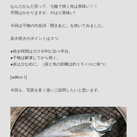
なんだかんだ言って、七輪で焼く魚は美味い！！
手間はかかりますが、やはり美味い!
今回は干物の代名詞「開きあじ」を焼いてみました。
炭火焼きのポイントは３つ、
●焼き時間はガスやIHと比べ半分。
●干物は解凍してから焼く。
●炭は少なめに。（炭と魚の距離は約１５ｃｍに保つ）
[ad#co-1]
今回も、写真を多く使いご説明したいと思います。