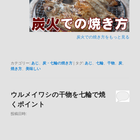
炭火での焼き方をもっと見る
カテゴリー:
あじ
、
炭・七輪の焼き方
|
タグ:
あじ
、
七輪
、
干物
、
炭
、
焼き方
、
美味しい
ウルメイワシの干物を七輪で焼
くポイント
投稿日時: