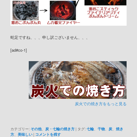
蛇足ですね、、、申し訳ございません、、、
[ad#co-1]
炭火での焼き方をもっと見る
カテゴリー:
その他
、
炭・七輪の焼き方
|
タグ:
七輪
、
干物
、
炭
、
焼き
方
、
美味しい
|
コメントを残す