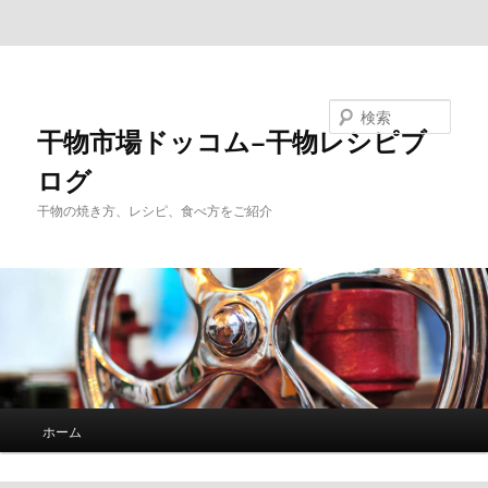
メインコンテンツへ移動
サブコンテンツへ移動
検索
干物市場ドッコム−干物レシピブ
ログ
干物の焼き方、レシピ、食べ方をご紹介
メ
ホーム
イ
ン