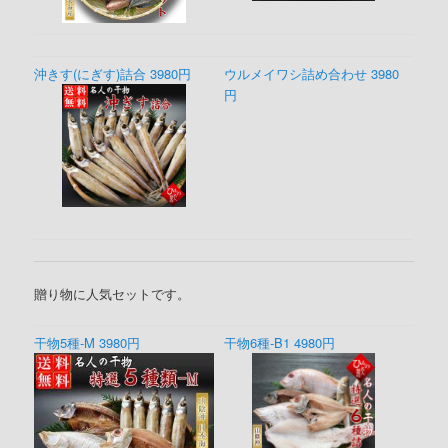
沖きす(にぎす)詰合 3980円
ウルメイワシ詰め合わせ 3980
円
贈り物に人気セットです。
干物5種-M 3980円
干物6種-B1 4980円