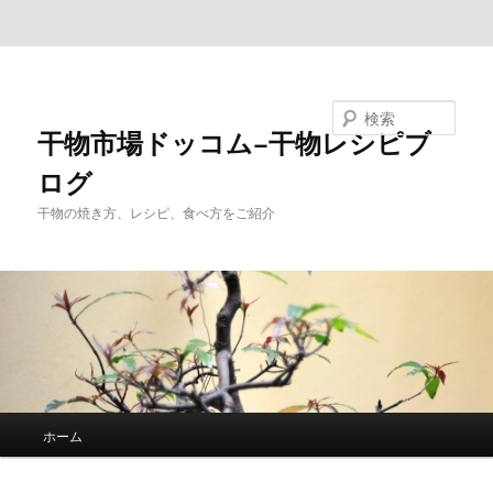
メインコンテンツへ移動
サブコンテンツへ移動
検索
干物市場ドッコム−干物レシピブ
ログ
干物の焼き方、レシピ、食べ方をご紹介
メ
ホーム
イ
ン