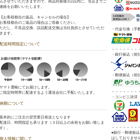
応させていただきますので、商品到着後3日以内に、当店までご
連絡をお願いいたします。
【お客様都合の返品、キャンセルの場合】
お客様都合のご返品の場合はご容赦ください。
ただし、不良品交換、誤品配送交換は当社負担とさせていただ
・代金引換（手数
きます。
配送時間指定について
－－－－－－－
・銀行振込（前
・郵便振込（前
ヤマト運輸にてお届けします。
－－－－－－－
ご指定時間帯に配達するよう運送会社に手配いたします。
・コンビニ決済（
納期について
基本的にご注文の翌営業日発送となります
配達日、時間指定も承ります（３日以上の余裕をお願い致しま
－－－－－－－
す）。
●銀行・郵便振
はしておりませ
個人情報に関して