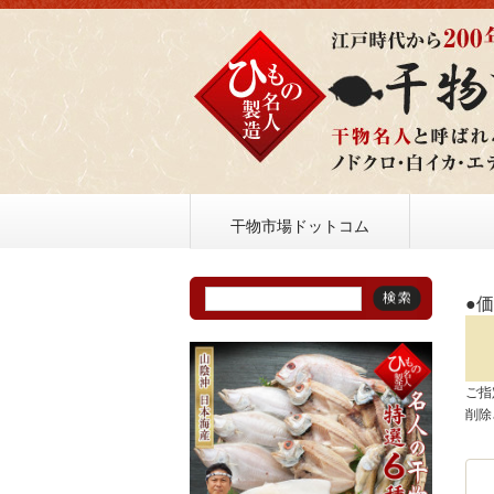
干物市場ドットコム
●
ご指
削除