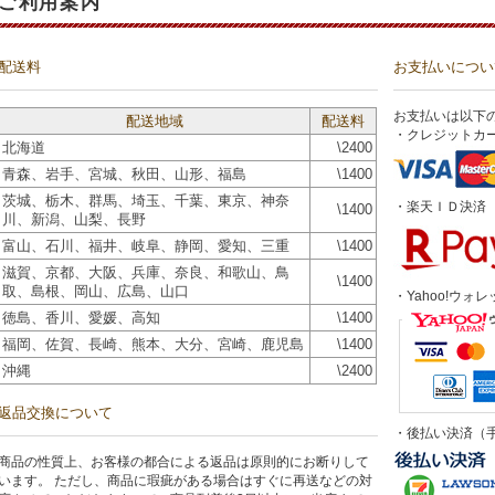
ご利用案内
配送料
お支払いについ
お支払いは以下
配送地域
配送料
・クレジットカ
北海道
\2400
青森、岩手、宮城、秋田、山形、福島
\1400
茨城、栃木、群馬、埼玉、千葉、東京、神奈
・楽天ＩＤ決済
\1400
川、新潟、山梨、長野
富山、石川、福井、岐阜、静岡、愛知、三重
\1400
滋賀、京都、大阪、兵庫、奈良、和歌山、鳥
\1400
取、島根、岡山、広島、山口
・Yahoo!ウォレ
徳島、香川、愛媛、高知
\1400
福岡、佐賀、長崎、熊本、大分、宮崎、鹿児島
\1400
沖縄
\2400
返品交換について
・後払い決済（手
商品の性質上、お客様の都合による返品は原則的にお断りして
います。 ただし、商品に瑕疵がある場合はすぐに再送などの対