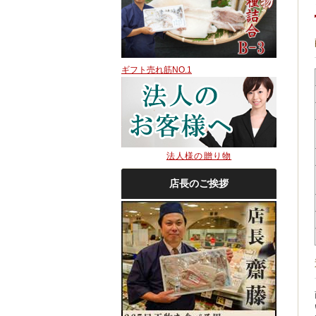
ギフト売れ筋NO.1
法人様の贈り物
店長のご挨拶