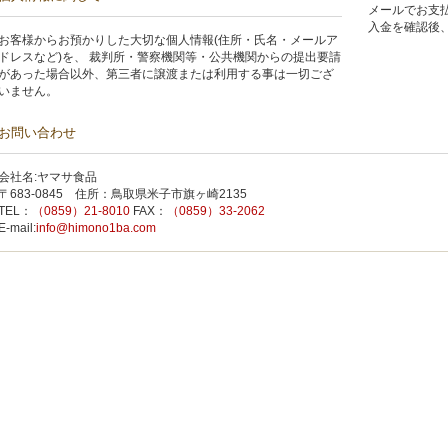
メールでお支払
入金を確認後、
お客様からお預かりした大切な個人情報(住所・氏名・メールア
ドレスなど)を、 裁判所・警察機関等・公共機関からの提出要請
があった場合以外、第三者に譲渡または利用する事は一切ござ
いません。
お問い合わせ
会社名:ヤマサ食品
〒683-0845 住所：鳥取県米子市旗ヶ崎2135
TEL：
（0859）21-8010
FAX：
（0859）33-2062
E-mail:
info@himono1ba.com