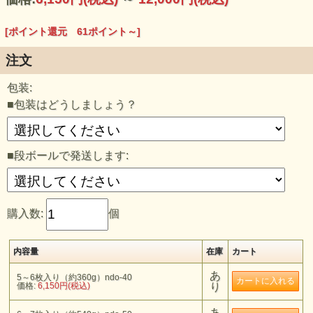
[ポイント還元 61ポイント～]
注文
包装:
■包装はどうしましょう？
■段ボールで発送します:
購入数:
個
内容量
在庫
カート
あ
5～6枚入り（約360g）ndo-40
価格:
6,150円(税込)
り
あ