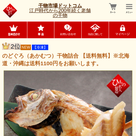
干物市場ドットコム
江戸時代から200年続く老舗
の干物
2位
NEW
【冷凍】
のどぐろ（あかむつ）干物詰合 【送料無料】※北海
道・沖縄は送料1100円をお願いします。