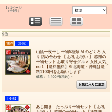
1 / 1ページ
（全6件）
9位
NEW
【冷凍】
山陰一夜干し 干物5種類-M のどぐろ 入
り 詰め合わせ 【 お礼 お祝い 】 感謝の
干物セット お取り寄せグルメ 女性人気
no.1 【送料無料】※北海道・沖縄は送
料1100円をお願いします
価格： 4,400円(税込)
～
【冷凍】
あじ開き たっぷり干物セット【 お礼
お祝い 】 感謝の干物セット【送料無