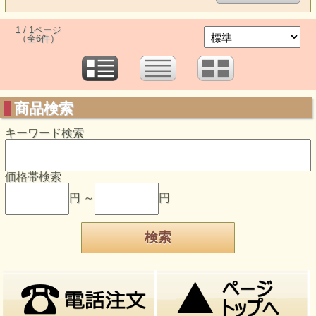
1 / 1ページ
（全6件）
商品検索
キーワード検索
価格帯検索
円 ～
円