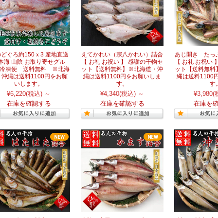
どぐろ約150ｘ3 産地直送
えてかれい（宗八かれい）詰合
あじ開き たっ
本海 山陰 お取り寄せグル
【 お礼 お祝い 】 感謝の干物セ
【 お礼 お祝い 
冷凍便 送料無料 ※北海
ット【送料無料】※北海道・沖
ット【送料無料
・沖縄は送料1100円をお願
縄は送料1100円をお願いしま
縄は送料110
いします。
す。
す
¥6,220
(税込)
～
¥4,340
(税込)
～
¥3,980
(
在庫を確認する
在庫を確認する
在庫を