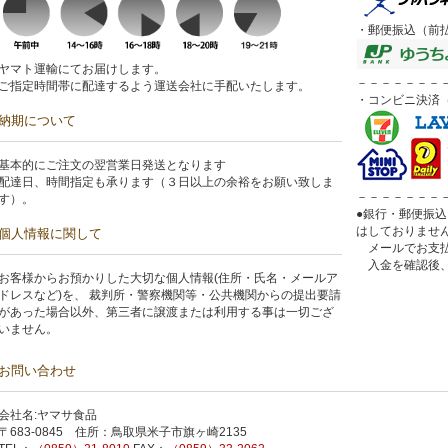
・郵便振込（前
ヤマト運輸にてお届けします。
－－－－－－－
ご指定時間帯に配達するよう運送会社に手配いたします。
・コンビニ決済（
納期について
基本的にご注文の翌営業日発送となります
配達日、時間指定も承ります（３日以上の余裕をお願い致しま
－－－－－－－
す）。
●銀行・郵便振
はしておりませ
個人情報に関して
メールでお支払
入金を確認後、
お客様からお預かりした大切な個人情報(住所・氏名・メールア
ドレスなど)を、 裁判所・警察機関等・公共機関からの提出要請
があった場合以外、第三者に譲渡または利用する事は一切ござ
いません。
お問い合わせ
会社名:ヤマサ食品
〒683-0845 住所：鳥取県米子市旗ヶ崎2135