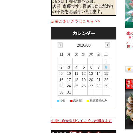
店長ごあいさつはこちら >>
生の
日
メ 
2026/08
道
日
月
火
水
木
金
土
1
2
3
4
5
6
7
8
9
10
11
12
13
14
15
16
17
18
19
20
21
22
23
24
25
26
27
28
29
30
31
■
■
■
今日
店休日
発送業務のみ
お問い合せ※別ウインドウが開きます