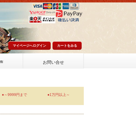
マイページへログイン
カートをみる
声
お問い合せ
●～9999円まで
●1万円以上～