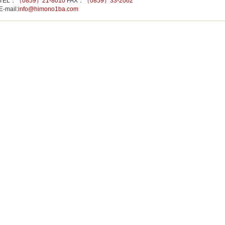
TEL：
（0859）21-8010
FAX：
（0859）33-2062
E-mail:
info@himono1ba.com