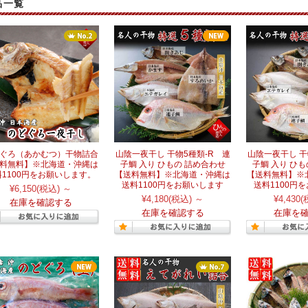
品一覧
ぐろ（あかむつ）干物詰合
山陰一夜干し 干物5種類-R 連
山陰一夜干し 干
料無料】※北海道・沖縄は
子鯛 入り ひもの 詰め合わせ
子鯛 入り ひ
料1100円をお願いします。
【送料無料】※北海道・沖縄は
【送料無料】※
送料1100円をお願いします
送料1100円
¥6,150
(税込)
～
¥4,180
(税込)
～
¥4,430
(
在庫を確認する
在庫を確認する
在庫を