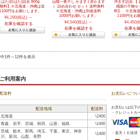
はた(白はた)詰合 900g
山陰一夜干し かます ( 赤かます
沖きす詰合 【 
無料】※北海道・沖縄は送
） 詰め合わせ セット 送料無料
感謝の干物セ
1100円をお願いします。
※北海道・沖縄は別途送料
料】 ※北海
1000円お願いします。
1100円を
¥6,290
(税込)
～
¥4,540
(税込)
～
¥4,450
(
在庫を確認する
在庫を確認する
在庫を
件中1件～12件を表示
ご利用案内
配送料
お支払いについ
お支払いは以下
配送地域
配送料
・クレジットカ
北海道
\2400
青森、岩手、宮城、秋田、山形、福島
\1400
茨城、栃木、群馬、埼玉、千葉、東京、神奈
・楽天ＩＤ決済
\1400
川、新潟、山梨、長野