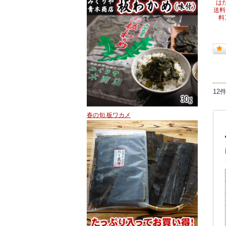
はた
送料
料
12
春の旬 板ワカメ