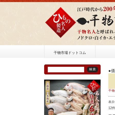
干物市場ドットコム
●
干
表示
12