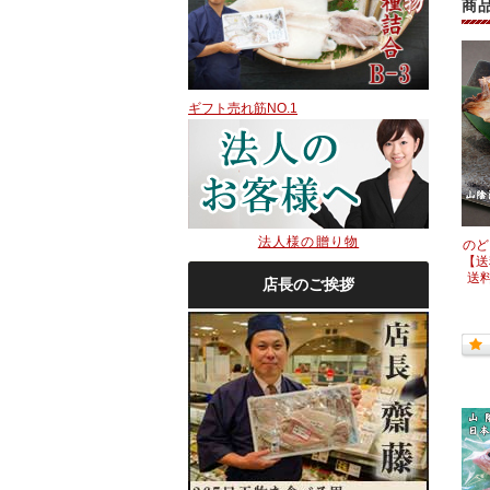
商
ギフト売れ筋NO.1
法人様の贈り物
のど
【送
送
店長のご挨拶