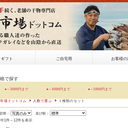
ギフト
ご自宅用
お客様の
価格で探す
●～3999円まで
●～4999円まで
●～5999円まで
物市場ドットコム
人数で選ぶ
１種類のセット
切替：
並び順：
件中1件～12件を表示