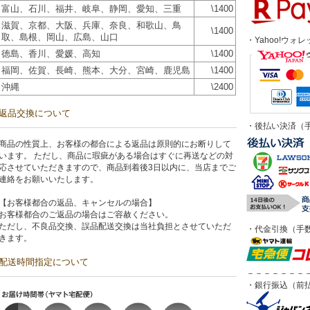
富山、石川、福井、岐阜、静岡、愛知、三重
\1400
滋賀、京都、大阪、兵庫、奈良、和歌山、鳥
\1400
取、島根、岡山、広島、山口
・Yahoo!ウォレ
徳島、香川、愛媛、高知
\1400
福岡、佐賀、長崎、熊本、大分、宮崎、鹿児島
\1400
沖縄
\2400
返品交換について
・後払い決済（手
商品の性質上、お客様の都合による返品は原則的にお断りして
います。 ただし、商品に瑕疵がある場合はすぐに再送などの対
応させていただきますので、商品到着後3日以内に、当店までご
連絡をお願いいたします。
【お客様都合の返品、キャンセルの場合】
お客様都合のご返品の場合はご容赦ください。
ただし、不良品交換、誤品配送交換は当社負担とさせていただ
・代金引換（手数
きます。
配送時間指定について
－－－－－－－
・銀行振込（前