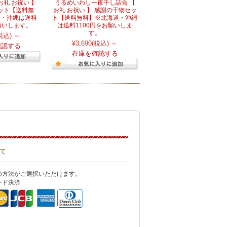
お礼 お祝い 】
うるめいわし一夜干し詰合 【
ット【送料無
お礼 お祝い 】 感謝の干物セッ
道・沖縄は送料
ト【送料無料】※北海道・沖縄
お願いします。
は送料1100円をお願いしま
す。
税込)
～
¥3,690
(税込)
～
確認する
在庫を確認する
て
の方法がご選択いただけます。
ード決済