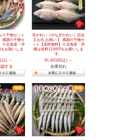
ぷり干物セット
笹かれい（やなぎかれい）詰合
】 感謝の干物セ
【 お礼 お祝い 】 感謝の干物セ
】※北海道・沖
ット【送料無料】※北海道・沖
0円をお願いしま
縄は送料1100円をお願いしま
。
す。
税込)
～
¥5,960
(税込)
～
確認する
在庫切れ