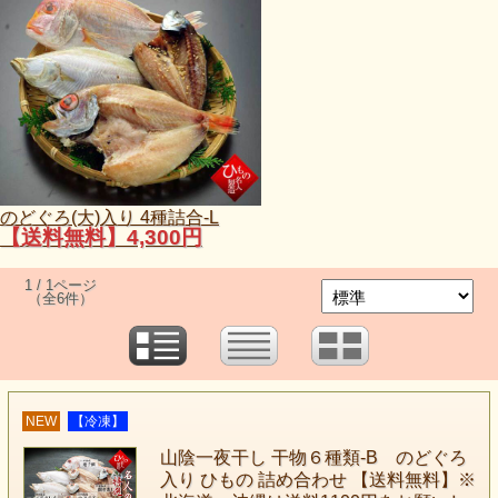
のどぐろ(大)入り 4種詰合-L
【送料無料】4,300円
1 / 1ページ
（全6件）
NEW
【冷凍】
山陰一夜干し 干物６種類-B のどぐろ
入り ひもの 詰め合わせ 【送料無料】※