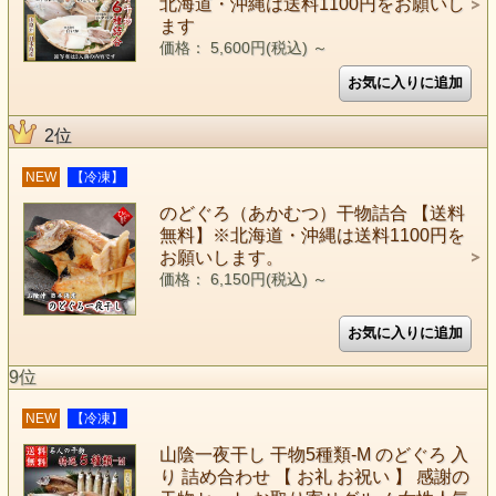
北海道・沖縄は送料1100円をお願いし
ます
価格： 5,600円(税込)
～
2位
NEW
【冷凍】
のどぐろ（あかむつ）干物詰合 【送料
無料】※北海道・沖縄は送料1100円を
お願いします。
価格： 6,150円(税込)
～
9位
NEW
【冷凍】
山陰一夜干し 干物5種類-M のどぐろ 入
り 詰め合わせ 【 お礼 お祝い 】 感謝の