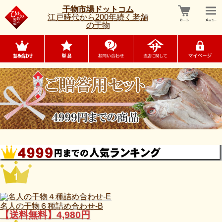
干物市場ドットコム
江戸時代から200年続く老舗
の干物
名人の干物６種詰め合わせ-B
【送料無料】4,980円