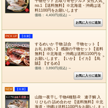
干物セット お取り寄せグルメ 女性人気
no.1 【送料無料】※北海道・沖縄は送
料1100円をお願いします
価格： 4,400円(税込)
～
PICK UP
【冷凍】
するめいか 干物 詰合 干物セット【
お礼 お祝い 】 感謝の干物セット【送料
無料】※北海道・沖縄は送料1100円を
お願いします。【いか】【イカ】【烏
賊】【するめ】
価格： 3,890円(税込)
～
NEW
【冷凍】
山陰一夜干し 干物4種類-R 連子鯛 入
り ひもの 詰め合わせ 【送料無料】※北
海道・沖縄は送料1100円をお願いしま