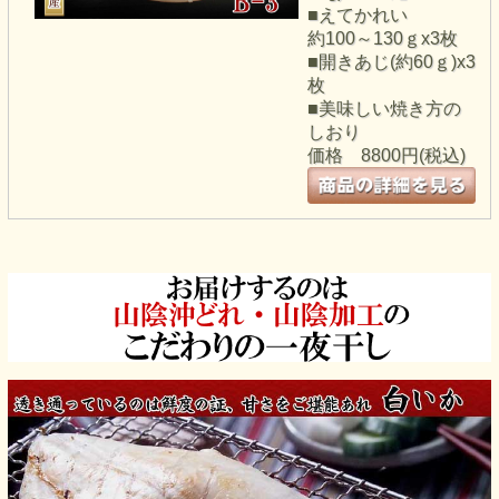
■えてかれい
約100～130ｇx3枚
■開きあじ(約60ｇ)x3
枚
■美味しい焼き方の
しおり
価格
8800円(税込)