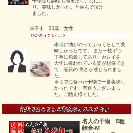
干物なら調理も簡単だし、なによ
り、美味しかった。と喜んで頂け
ました。
米子市 55歳 女性
本当に油がのってふっくらして美
味しかったです。 また一枚ずつ、
丁寧に包装してあり、カレイを
大切に扱われている姿が想像でき
て、品質の 良さが感じられまし
た。
今までに食べた干物で一番美味し
かったです。有難うございまし
た。ご馳走様でした。
名人の干物 5種
詰合-M