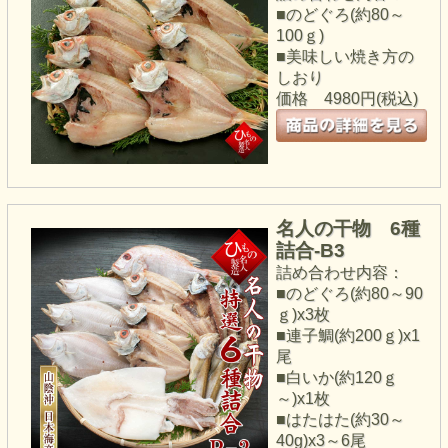
■のどぐろ(約80～
100ｇ)
■美味しい焼き方の
しおり
価格
4980円(税込)
名人の干物 6種
詰合-B3
詰め合わせ内容：
■のどぐろ(約80～90
ｇ)x3枚
■連子鯛(約200ｇ)x1
尾
■白いか(約120ｇ
～)x1枚
■はたはた(約30～
40g)x3～6尾