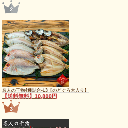
名人の干物4種詰合-L3【のどぐろ大入り】
【送料無料】10,800円