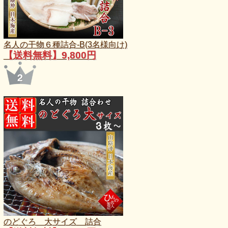
名人の干物６種詰合-B(3名様向け)
【送料無料】9,800円
のどぐろ 大サイズ 詰合