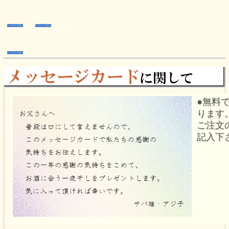
●無料
ります
ご注文
記入下