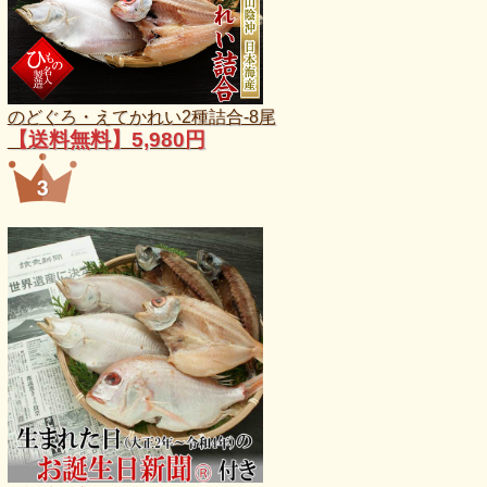
のどぐろ・えてかれい2種詰合-8尾
【送料無料】5,980円