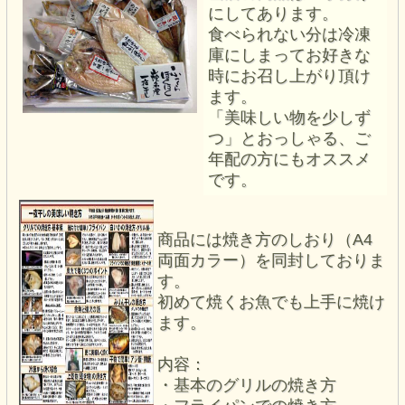
にしてあります。
食べられない分は冷凍
庫にしまってお好きな
時にお召し上がり頂け
ます。
「美味しい物を少しず
つ」とおっしゃる、ご
年配の方にもオススメ
です。
商品には焼き方のしおり（A4
両面カラー）を同封しておりま
す。
初めて焼くお魚でも上手に焼け
ます。
内容：
・基本のグリルの焼き方