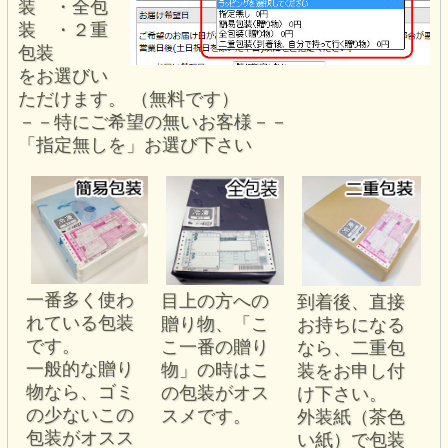
装 ・全包
装 ・２重
包装
をお選びい
ただけます。 （無料です）
－－特にご希望の無いお客様－－
「指定無しを」お選び下さい
一番多く使わ
目上の方への
到着後、直接
れている包装
贈り物、「こ
お持ちになる
です。
こ一番の贈り
なら、二重包
一般的な贈り
物」の時はこ
装をお申し付
物なら、ゴミ
の包装がオス
け下さい。
の少ないこの
スメです。
外装紙（茶色
包装がオスス
い紙）で包装