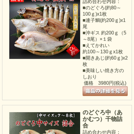
詰め合わせ内容：
■のどぐろ(約80～
100ｇ)x1枚
■連子鯛(約200ｇ)x1
尾
■沖ギス 約200ｇ（5
～8尾）×１袋
■えてかれい
約100～130ｇx1枚
■開きあじ(約60ｇ)x2
枚
■美味しい焼き方の
しおり
価格
3980円(税込)
のどぐろ中（あ
かむつ）干物詰
合
詰め合わせ内容：