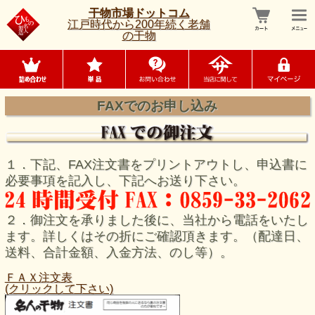
干物市場ドットコム
江戸時代から200年続く老舗
の干物
FAXでのお申し込み
１．下記、FAX注文書をプリントアウトし、申込書に
必要事項を記入し、下記へお送り下さい。
２．御注文を承りました後に、当社から電話をいたし
ます。詳しくはその折にご確認頂きます。（配達日、
送料、合計金額、入金方法、のし等）。
ＦＡＸ注文表
(クリックして下さい)