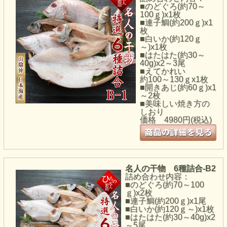
■のどぐろ(約70～
100ｇ)x1枚
■連子鯛(約200ｇ)x1
枚
■白いか(約120ｇ
～)x1枚
■はたはた(約30～
40g)x2～3尾
■えてかれい
約100～130ｇx1枚
■開きあじ(約60ｇ)x1
～2枚
■美味しい焼き方の
しおり
価格
4980円(税込)
名人の干物 6種詰合-B2
詰め合わせ内容：
■のどぐろ(約70～100
ｇ)x2枚
■連子鯛(約200ｇ)x1尾
■白いか(約120ｇ～)x1枚
■はたはた(約30～40g)x2
～5尾