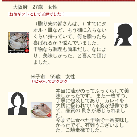
大阪府 27歳 女性
（贈り先の皆さんは、）すでにタ
オル・皿など、もう棚に入らない
くらい持っていて、何を贈ったら
喜ばれるか？悩んでいました。
干物なら調理も簡単だし、なによ
り、美味しかった。と喜んで頂け
ました。
米子市 55歳 女性
本当に油がのってふっくらして美
味しかったです。 また一枚ずつ、
丁寧に包装してあり、カレイを
大切に扱われている姿が想像でき
て、品質の 良さが感じられまし
た。
今までに食べた干物で一番美味し
かったです。有難うございまし
た。ご馳走様でした。