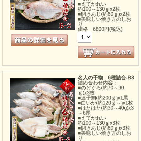
■えてかれい
約100～130ｇx2枚
■開きあじ(約60ｇ)x2枚
■美味しい焼き方のしお
り
価格
6800円(税込)
名人の干物 6種詰合-B3
詰め合わせ内容：
■のどぐろ(約70～90
ｇ)x3枚
■連子鯛(約200ｇ)x1尾
■白いか(約120ｇ～)x1枚
■はたはた(約30～40g)x3
～6尾
■えてかれい
約100～130ｇx3枚
■開きあじ(約60ｇ)x3枚
■美味しい焼き方のしお
り