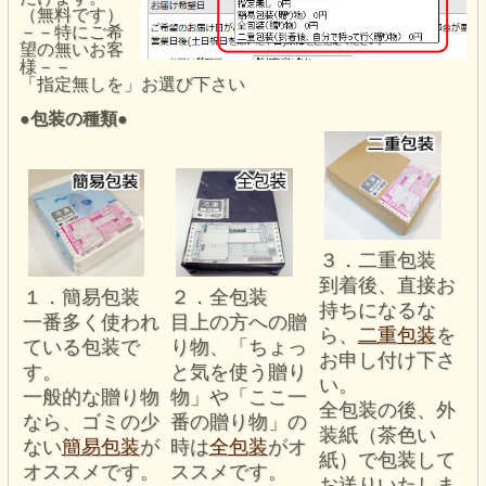
（無料です）
－－特にご希
望の無いお客
様－－
「指定無しを」お選び下さい
●包装の種類
●
３．二重包装
到着後、直接お
２．全包装
１．簡易包装
持ちになるな
目上の方への贈
一番多く使われ
ら、
二重包装
を
り物、「ちょっ
ている包装で
お申し付け下さ
と気を使う贈り
す。
い。
物」や「ここ一
一般的な贈り物
全包装の後、外
番の贈り物」の
なら、ゴミの少
装紙（茶色い
時は
全包装
がオ
ない
簡易包装
が
紙）で包装して
ススメです。
オススメです。
お送りいたしま