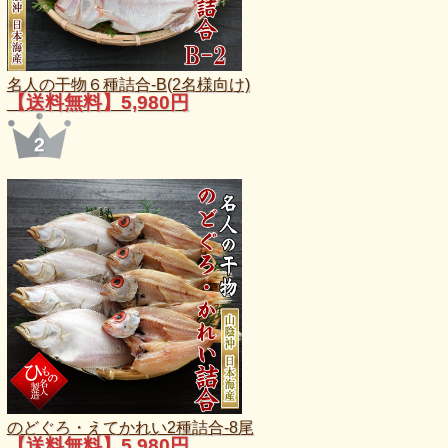
名人の干物６種詰合-B(2名様向け)
【送料無料】5,980円
のどぐろ・えてかれい2種詰合-8尾
【送料無料】5,980円