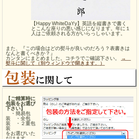
【Happy WhiteDaYy】英語を縦書きで書く
とこんな座りの悪い感じになります。年に１
人はご依頼される方がいらっしゃいます。
また、『この場合はどの熨斗が良いのだろう？表書きは
なんと書くべきか？』
カンタンにまとめました。コチラでご確認下さい。
→
熨斗に関して（別ウィンドウで開きます。）
【ご精算時に
包装をお選び
下さい】
・簡易包
装 ・全包
装 ・２重包
装
をお選びいた
だけます。