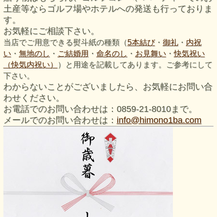
土産等ならゴルフ場やホテルへの発送も行っておりま
す。
お気軽にご相談下さい。
当店でご用意できる熨斗紙の種類（
5本結び
・
御礼
・
内祝
い
・
無地のし
・
ご結婚用
・
命名のし
・
お見舞い
・
快気祝い
（快気内祝い）
）と用途を記載してあります。ご参考にして
下さい。
わからないことがございましたら、お気軽にお問い合
わせください。
お電話でのお問い合わせは：0859-21-8010まで。
メールでのお問い合わせは：
info@himono1ba.com