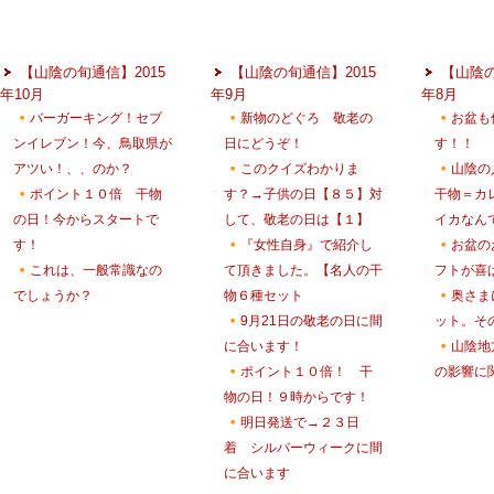
【山陰の旬通信】2015
【山陰の旬通信】2015
【山陰の
年10月
年9月
年8月
バーガーキング！セブ
新物のどぐろ 敬老の
お盆も
ンイレブン！今、鳥取県が
日にどうぞ！
す！！
アツい！、、のか？
このクイズわかりま
山陰の
ポイント１０倍 干物
す？→子供の日【８５】対
干物＝カ
の日！今からスタートで
して、敬老の日は【１】
イカなん
す！
『女性自身』で紹介し
お盆の
これは、一般常識なの
て頂きました。【名人の干
フトが喜
でしょうか？
物６種セット
奥さま
9月21日の敬老の日に間
ット。そ
に合います！
山陰地
ポイント１０倍！ 干
の影響に
物の日！９時からです！
明日発送で→２３日
着 シルバーウィークに間
に合います