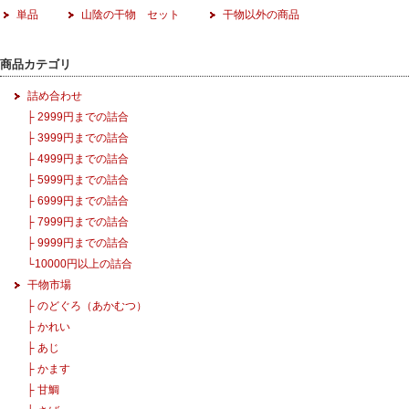
単品
山陰の干物 セット
干物以外の商品
商品カテゴリ
詰め合わせ
├
2999円までの詰合
├
3999円までの詰合
├
4999円までの詰合
├
5999円までの詰合
├
6999円までの詰合
├
7999円までの詰合
├
9999円までの詰合
└
10000円以上の詰合
干物市場
├
のどぐろ（あかむつ）
├
かれい
├
あじ
├
かます
├
甘鯛