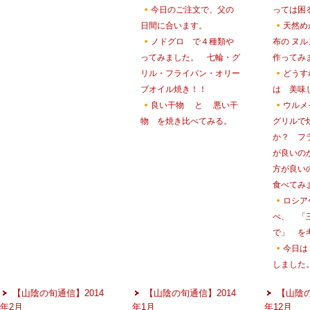
今日のご注文で、父の
っては困
日間に合います。
天然め
ノドグロ で４種類や
布の ヌ
ってみました。 七輪・グ
作ってみ
リル・フライパン・オリー
どうす
ブオイル焼き！！
は 美味
良い干物 と 悪い干
ウルメ
物 を焼き比べてみる。
グリルで
か？ フ
が良いの
方が良い
食べてみ
ロシア
べ、 「
で」 を
今日は
しました
【山陰の旬通信】2014
【山陰の旬通信】2014
【山陰の
年2月
年1月
年12月