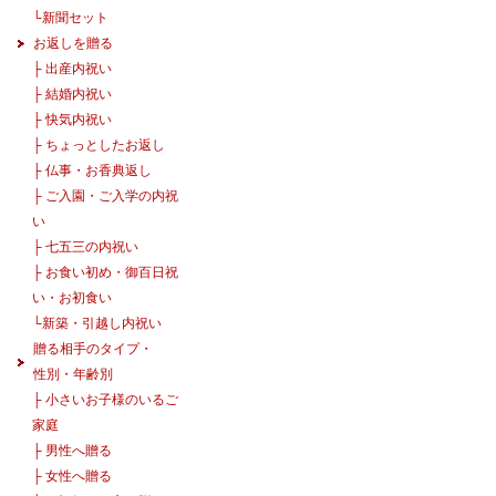
└
新聞セット
お返しを贈る
├
出産内祝い
├
結婚内祝い
├
快気内祝い
├
ちょっとしたお返し
├
仏事・お香典返し
├
ご入園・ご入学の内祝
い
├
七五三の内祝い
├
お食い初め・御百日祝
い・お初食い
└
新築・引越し内祝い
贈る相手のタイプ・
性別・年齢別
├
小さいお子様のいるご
家庭
├
男性へ贈る
├
女性へ贈る