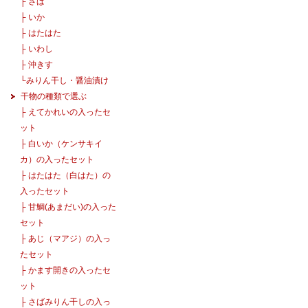
├
さば
├
いか
├
はたはた
├
いわし
├
沖きす
└
みりん干し・醤油漬け
干物の種類で選ぶ
├
えてかれいの入ったセ
ット
├
白いか（ケンサキイ
カ）の入ったセット
├
はたはた（白はた）の
入ったセット
├
甘鯛(あまだい)の入った
セット
├
あじ（マアジ）の入っ
たセット
├
かます開きの入ったセ
ット
├
さばみりん干しの入っ