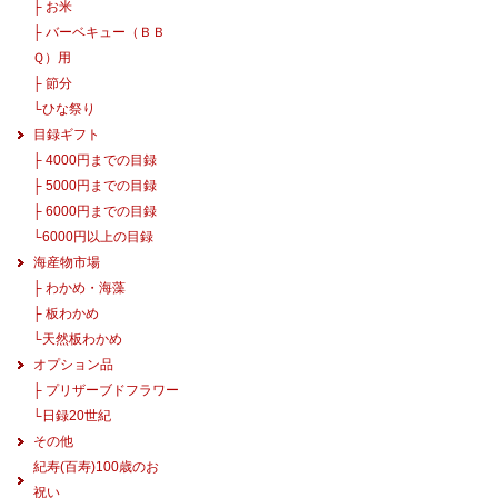
├
お米
├
バーベキュー（ＢＢ
Ｑ）用
├
節分
└
ひな祭り
目録ギフト
├
4000円までの目録
├
5000円までの目録
├
6000円までの目録
└
6000円以上の目録
海産物市場
├
わかめ・海藻
├
板わかめ
└
天然板わかめ
オプション品
├
プリザーブドフラワー
└
日録20世紀
その他
紀寿(百寿)100歳のお
祝い