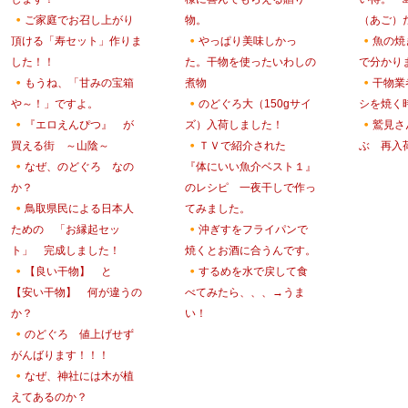
ご家庭でお召し上がり
物。
（あご
頂ける「寿セット」作りま
やっぱり美味しかっ
魚の焼
した！！
た。干物を使ったいわしの
で分かり
もうね、「甘みの宝箱
煮物
干物業
や～！」ですよ。
のどぐろ大（150gサイ
シを焼く
『エロえんぴつ』 が
ズ）入荷しました！
鷲見さ
買える街 ～山陰～
ＴＶで紹介された
ぶ 再入
なぜ、のどぐろ なの
『体にいい魚介ベスト１』
か？
のレシピ 一夜干しで作っ
鳥取県民による日本人
てみました。
ための 「お縁起セッ
沖ぎすをフライパンで
ト」 完成しました！
焼くとお酒に合うんです。
【良い干物】 と
するめを水で戻して食
【安い干物】 何が違うの
べてみたら、、、→うま
か？
い！
のどぐろ 値上げせず
がんばります！！！
なぜ、神社には木が植
えてあるのか？