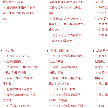
通り食べてみる。
ふわ卵焼きをめかぶを入れ
文方法
連子鯛の干物を「お作
て作ってみたい！【失敗
FAX
法」通りに食べてみまし
編】
こだわ
た。
天然めかぶをつかって
しのお客
美味しい！ネバネバ蕎麦の
マスコ
作り方。
お客様
めかぶとがごめ昆布の
ご案内
ヌルヌルお吸い物
その他
季節の贈り物
記念日
お米テストページ
ギフト好適品 10000円
結婚お
ご利用案内
以上の商品
結婚祝い
平成28年・2016年 の
入学・卒業のお返し・
書き方・
お祝い年齢早見表
内祝い特集
出産内
年末～お正月の帰省土
新居・お引っ越しのお
物ギフト
産特集
祝いお返し特集
母の日
お盆の帰省土産特集
ホワイトデー特集
ト
板わかめの食べ方と保
ギフト好適品 6000円～
父の日
管方法
9999円の商品
ト
お子様に！お弁当に！
ギフト好適品 5999円以
お誕生