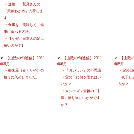
速報！ 鷲見さんの
「天然わかめ」入荷しま
す！
食事を 美味しく 健
康に食べる方法。
【なぜ、日本人の足は
短いのか？】
【山陰の旬通信】2011
【山陰の旬通信】2011
【山陰の
年8月
年6月
年5月
御来屋（みくりや）の
「おいしい」の不思議
父の日
粒うに入荷しました。
父の日に何を贈ればい
一夜干し
いか？
うか？
今シーズン最後の「甘
鯛」贈り物にいかがです
か？