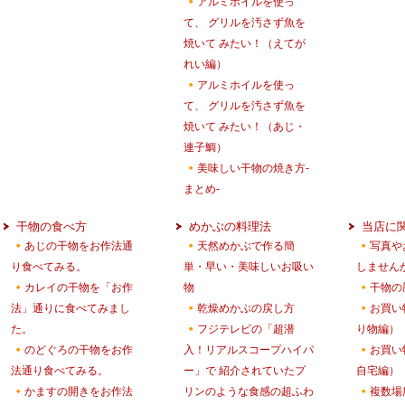
アルミホイルを使っ
て、 グリルを汚さず魚を
焼いて みたい！（えてが
れい編）
アルミホイルを使っ
て、 グリルを汚さず魚を
焼いて みたい！（あじ・
連子鯛）
美味しい干物の焼き方-
まとめ-
干物の食べ方
めかぶの料理法
当店に
あじの干物をお作法通
天然めかぶで作る簡
写真や
り食べてみる。
単・早い・美味しいお吸い
しません
カレイの干物を「お作
物
干物の
法」通りに食べてみまし
乾燥めかぶの戻し方
お買い
た。
フジテレビの「超潜
り物編）
のどぐろの干物をお作
入！リアルスコープハイパ
お買い
法通り食べてみる。
ー」で 紹介されていたプ
自宅編）
かますの開きをお作法
リンのような食感の超ふわ
複数場