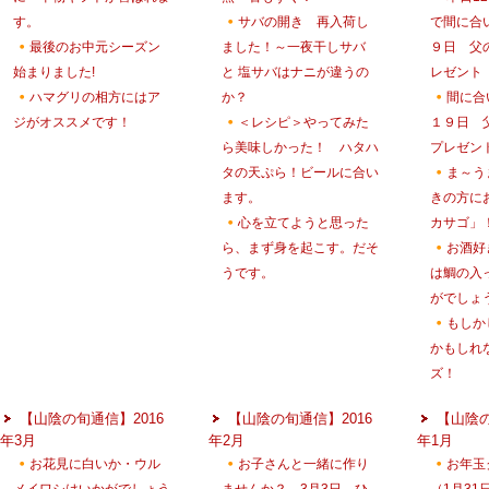
す。
サバの開き 再入荷し
で間に合
最後のお中元シーズン
ました！～一夜干しサバ
９日 父
始まりました!
と 塩サバはナニが違うの
レゼント
ハマグリの相方にはア
か？
間に合
ジがオススメです！
＜レシピ＞やってみた
１９日 
ら美味しかった！ ハタハ
プレゼン
タの天ぷら！ビールに合い
ま～う
ます。
きの方に
心を立てようと思った
カサゴ」
ら、まず身を起こす。だそ
お酒好
うです。
は鯛の入
がでしょ
もしか
かもしれ
ズ！
【山陰の旬通信】2016
【山陰の旬通信】2016
【山陰の
年3月
年2月
年1月
お花見に白いか・ウル
お子さんと一緒に作り
お年玉