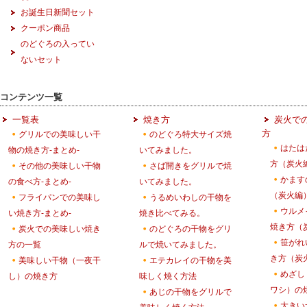
お誕生日新聞セット
クーポン商品
のどぐろの入ってい
ないセット
コンテンツ一覧
一覧表
焼き方
炭火で
方
グリルでの美味しい干
のどぐろ特大サイズ焼
はたは
物の焼き方-まとめ-
いてみました。
方（炭火
その他の美味しい干物
さば開きをグリルで焼
かます
の食べ方-まとめ-
いてみました。
（炭火編
フライパンでの美味し
うるめいわしの干物を
ウルメ
い焼き方-まとめ-
焼き比べてみる。
焼き方（
炭火での美味しい焼き
のどぐろの干物をグリ
笹がれ
方の一覧
ルで焼いてみました。
き方（炭
美味しい干物（一夜干
エテカレイの干物を美
めざし
し）の焼き方
味しく焼く方法
ワシ）の
あじの干物をグリルで
大きい