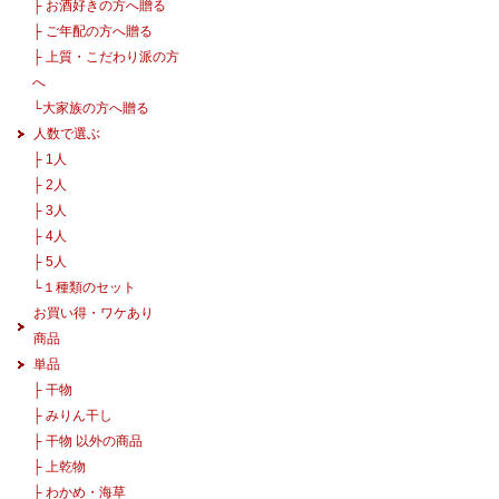
├
お酒好きの方へ贈る
├
ご年配の方へ贈る
├
上質・こだわり派の方
へ
└
大家族の方へ贈る
人数で選ぶ
├
1人
├
2人
├
3人
├
4人
├
5人
└
１種類のセット
お買い得・ワケあり
商品
単品
├
干物
├
みりん干し
├
干物 以外の商品
├
上乾物
├
わかめ・海草