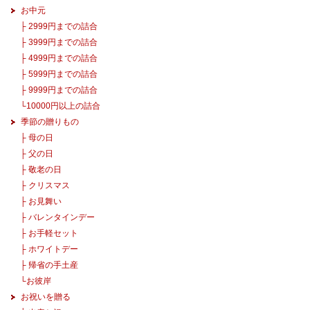
お中元
├
2999円までの詰合
├
3999円までの詰合
├
4999円までの詰合
├
5999円までの詰合
├
9999円までの詰合
└
10000円以上の詰合
季節の贈りもの
├
母の日
├
父の日
├
敬老の日
├
クリスマス
├
お見舞い
├
バレンタインデー
├
お手軽セット
├
ホワイトデー
├
帰省の手土産
└
お彼岸
お祝いを贈る