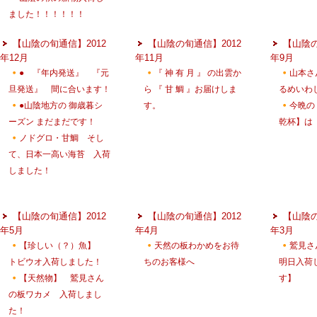
ました！！！！！！
【山陰の旬通信】2012
【山陰の旬通信】2012
【山陰の
年12月
年11月
年9月
● 『年内発送』 『元
『 神 有 月 』 の出雲か
山本さ
旦発送』 間に合います！
ら 『 甘 鯛 』お届けしま
るめいわ
●山陰地方の 御歳暮シ
す。
今晩の
ーズン まだまだです！
乾杯】は
ノドグロ・甘鯛 そし
て、日本一高い海苔 入荷
しました！
【山陰の旬通信】2012
【山陰の旬通信】2012
【山陰の
年5月
年4月
年3月
【珍しい（？）魚】
天然の板わかめをお待
鷲見
トビウオ入荷しました！
ちのお客様へ
明日入荷
【天然物】 鷲見さん
す】
の板ワカメ 入荷しまし
た！