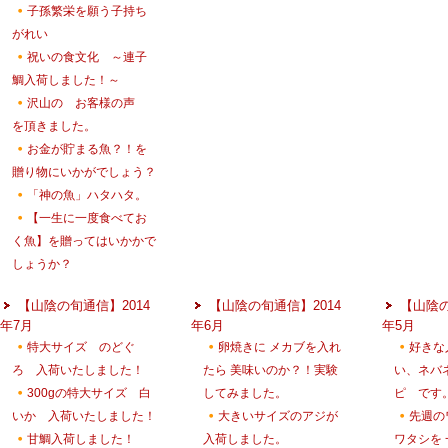
子孫繁栄を願う子持ち
がれい
祝いの食文化 ～連子
鯛入荷しました！～
沢山の お客様の声
を頂きました。
お金が貯まる魚？！を
贈り物にいかがでしょう？
「神の魚」ハタハタ。
【一生に一度食べてお
く魚】を贈ってはいかかで
しょうか？
【山陰の旬通信】2014
【山陰の旬通信】2014
【山陰の
年7月
年6月
年5月
特大サイズ のどぐ
卵焼きに メカブを入れ
好きな
ろ 入荷いたしました！
たら 美味いのか？！実験
い、ネバ
300gの特大サイズ 白
してみました。
ピ です
いか 入荷いたしました！
大きいサイズのアジが
先週の
甘鯛入荷しました！
入荷しました。
ワタシを