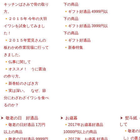
キッチンばさみで骨の取り
下の商品
方。
ギフト好適品 4999円以
２０１５年 今年の大羽
下の商品
イワシを試食してみまし
ギフト好適品 3999円以
た！
下の商品
２０１５年鷲見さんの
ギフト好適品
板わかめ作業現場に行って
新春特集
きました。
仏事に関して
オススメ！ うに醤油
の作り方。
新巻鮭のさばき方
実は深い。 なぜ、節
分にわざわざイワシを食べ
るのか？
敬老の日 好適品
お歳暮
熨斗紙
して
敬老の日好適品 1万円
2017年お歳暮好適品
敬老の
以上の商品
10000円以上の商品
し）の書
敬老の日好適品 9999円
2017年 お歳暮 好適品