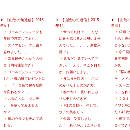
【山陰の旬通信】2015
【山陰の旬通信】2015
【山陰の
年5月
年4月
年3月
ゴールデンウィークも
食べるだけで、こんな
42歳
笑顔で営業してます。
に春を感じるとは思いませ
ちらし寿
スイマセン。昨日書き
んでした、、、、、新物入
じゃない
忘れました、、、、
荷です。
今日初
鷲見律子さんからの伝
見るだけ見てやって下
５年初物
言（同時通訳付き）
さい。 ええ。そこを何と
かめ
ゴールデンウィークの
か。お願いします。
F様の
お礼・母の日プレゼントに
皮は４分以内！ さば
た ノド
『 言葉で保存期間
のみりん干しの焼き方。
久々に
が変わるか？ 』
春の旬！ 真いわしみ
ジ」を作
お母さんに ツンデ
りん干しの焼き方
２０１
レ を使ってみません
T様の奥様へ そして、
イワシを
か？
ウチの奥さんへ
た！42歳
鯛のウサマを改めて感
金賞 受賞しまし
東京で
じる。
た！ ありがとうございま
食べてき