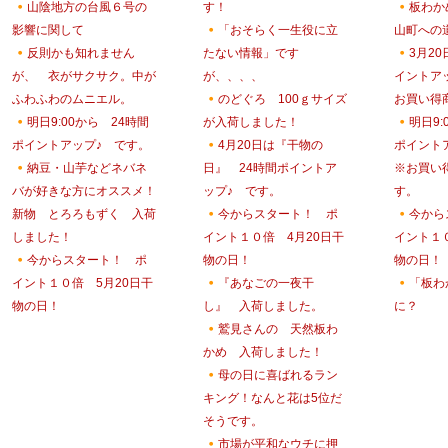
山陰地方の台風６号の
す！
板わか
影響に関して
「おそらく一生役に立
山町への
反則かも知れません
たない情報」です
3月2
が、 衣がサクサク。中が
が、、、、
イントア
ふわふわのムニエル。
のどぐろ 100ｇサイズ
お買い得
明日9:00から 24時間
が入荷しました！
明日9:
ポイントアップ♪ です。
4月20日は『干物の
ポイント
納豆・山芋などネバネ
日』 24時間ポイントア
※お買い
バが好きな方にオススメ！
ップ♪ です。
す。
新物 とろろもずく 入荷
今からスタート！ ポ
今から
しました！
イント１０倍 4月20日干
イント１
今からスタート！ ポ
物の日！
物の日！
イント１０倍 5月20日干
『あなごの一夜干
「板わ
物の日！
し』 入荷しました。
に？
鷲見さんの 天然板わ
かめ 入荷しました！
母の日に喜ばれるラン
キング！なんと花は5位だ
そうです。
市場が平和なウチに押