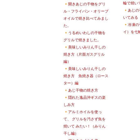
輪で焼い
開きあじの干物をグリ
あじの
ル・フライパン・オリーブ
いてみる
オイルで焼き比べてみまし
冷凍の
た。
イ）を七
うるめいわしの干物を
グリルで焼きました。
美味しいみりん干しの
焼き方（片面ガスグリル
編）
美味しいみりん干しの
焼き方 魚焼き器（ロース
ター）編
あじ干物の焼き方
隠れた逸品沖ギスの楽
しみ方
アルミホイルを使っ
て、 グリルを汚さず魚を
焼いて みたい！（みりん
干し編）