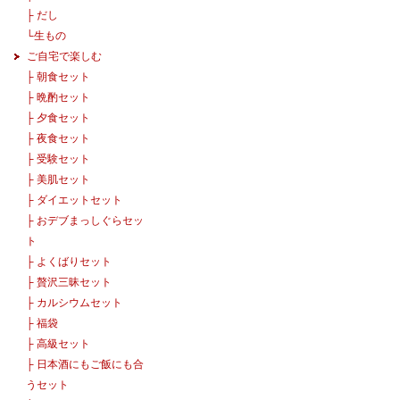
├
だし
└
生もの
ご自宅で楽しむ
├
朝食セット
├
晩酌セット
├
夕食セット
├
夜食セット
├
受験セット
├
美肌セット
├
ダイエットセット
├
おデブまっしぐらセッ
ト
├
よくばりセット
├
贅沢三昧セット
├
カルシウムセット
├
福袋
├
高級セット
├
日本酒にもご飯にも合
うセット