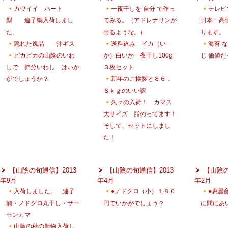
カワイイ ハート
一夜干しを 自分 で作っ
テレ
型 連子鯛入荷しまし
てみる。（アドレナリンが
日本一高
た。
出るような。）
ります。
隠れた逸品 沖ギス
送料込み イカ（い
海苔 な
ピカピカの山陰のいわ
か）白いか一夜干し100g
じ 価値
しで 節分いわし はいか
３枚セット
がでしょうか？
新年のご挨拶と８６．
８ｋｇのいい訳
久々の入荷！ カマス
大サイズ 脂のってます！
そして、セットにしまし
た！
【山陰の旬通信】2013
【山陰の旬通信】2013
【山陰の
年9月
年4月
年2月
入荷しました。 連子
●ノドグロ（小）１８０
●恵曇
鯛・ノドグロ丸干し・サー
円でいかがでしょう？
に間にあ
モンカマ
山陰の秋の新物入荷し