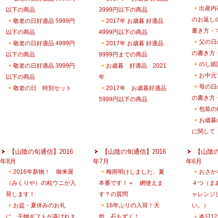
出産内
以下の商品
3999円以下の商品
のお返し
敬老の日好適品 5999円
2017年 お歳暮 好適品
書き方・
以下の商品
4999円以下の商品
父の日
敬老の日好適品 4999円
2017年 お歳暮 好適品
の書き方
以下の商品
9999円までの商品
のし紙
敬老の日好適品 3999円
お歳暮 好適品 2021
お中元
以下の商品
年
母の日
敬老の日 特別セット
2017年 お歳暮好適品
の書き方
5999円以下の商品
包装の
お歳暮
に関して
【山陰の旬通信】2016
【山陰の旬通信】2016
【山陰の
年8月
年7月
年6月
2016年新物！ 御来屋
梅雨明けしました、夏
おさ
（みくりや）の粒ウニが入
本番です！＋ 網使えま
４つ（ま
荷します！
す？の質問
ャレンジ
お盆・夏休みのお礼
16年ぶりの入荷！天
い。）
に 干物ギフトが喜ばれま
然 石もずく！
本日1