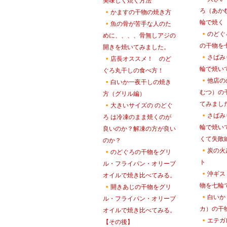
美味しく焼く方法
ろ（あか
かますの干物の焼き方
輪で焼く
魚の骨が苦手な人のた
のどぐ
めに、、、、骨無しアジの
の干物を
開きを焼いてみました。
さばみ
店長オススメ！ のど
輪で焼い
ぐろ丸干しの食べ方！
他店の
白いか一夜干しの焼き
むつ）の
方（グリル編）
てみまし
大きいサイズの のどぐ
さばみ
ろ は冷凍のまま焼くのが
輪で焼い
良いのか？解凍の方が良い
くて失敗
のか？
炭の火
のどぐろの干物をグリ
ト
ル・フライパン・オリーブ
沖ギス
オイルで焼き比べてみる。
物を七輪
開きあじの干物をグリ
白いか
ル・フライパン・オリーブ
カ）の干
オイルで焼き比べてみる。
エテガ
【その後】