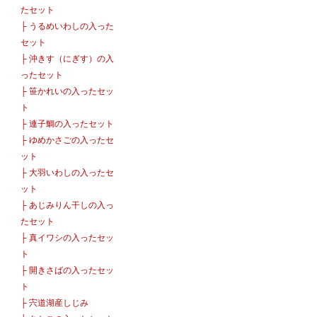
たセット
├
うるめいわしの入った
セット
├
沖きす（にぎす）の入
ったセット
├
笹かれいの入ったセッ
ト
├
連子鯛の入ったセット
├
ゆめかさごの入ったセ
ット
├
大羽いわしの入ったセ
ット
├
あじみりん干しの入っ
たセット
├
真イワシの入ったセッ
ト
├
開きさばの入ったセッ
ト
├
宍道湖産しじみ