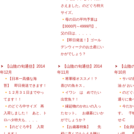
さえました。のどぐろ特大
サイズ。
母の日の平均予算は
【3000円～4999円】。
父の日は、、、、、
【即日発送！】ゴール
デンウィークのお土産にい
かがでしょう？
【山陰の旬通信】2014
【山陰の旬通信】2014
【山陰の
年12月
年11月
年10月
【日本一高価な海
将軍様オススメ！？
サバの
苔】 即日発送できます！
喜びの魚キス 。
油 が お
１２月３１日までやっ
イワシ は めでたい
のどぐ
てます！！
出世魚？！
通りに食
のどぐろ中サイズ 再
縁起物のかれいの入っ
今だか
入荷しました！ あと、ト
たセット。 お歳暮にいか
す。 干
ロハタ特大も、、、、
がでしょうか？
せ-C
【のどぐろ中】 入荷
【お歳暮特集】 先
【会員
します！
様に喜んでもらえる贈り
い得。 