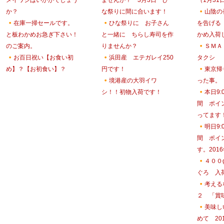
メイワシはいかがでしょう
ませんか？ 3月3日 ひ
（1月31
か？
な祭りに間に合います！
山陰の
在庫一掃セールです。
ひな祭りに お子さん
を告げる
と板わかめお急ぎ下さい！
と一緒に ちらし寿司を作
かめ入荷
のご案内。
りませんか？
ＳＭＡ
お百日祝い【お食い初
浜田産 エテガレイ250
タクシ
め】？【お初食い】？
円です！
東京帰
境港産の大羽イワ
った事。
シ！！初物入荷です！
本日9:
間 ポイ
ってます
明日9:
間 ポイ
す。201
４００
ぐろ 入
考える
２ 「賞
美味し
めて 20