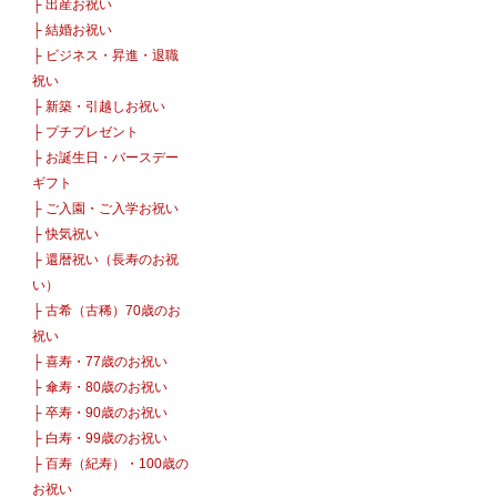
├
出産お祝い
├
結婚お祝い
├
ビジネス・昇進・退職
祝い
├
新築・引越しお祝い
├
プチプレゼント
├
お誕生日・バースデー
ギフト
├
ご入園・ご入学お祝い
├
快気祝い
├
還暦祝い（長寿のお祝
い）
├
古希（古稀）70歳のお
祝い
├
喜寿・77歳のお祝い
├
傘寿・80歳のお祝い
├
卒寿・90歳のお祝い
├
白寿・99歳のお祝い
├
百寿（紀寿）・100歳の
お祝い