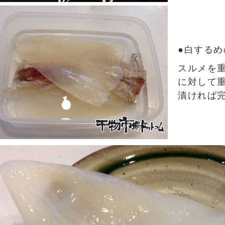
●白する
スルメを
に対して重
漬ければ