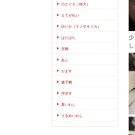
のどぐろ（特大）
えてがれい
白いか（ケンサキイカ）
少
はたはた
し
甘鯛
あじ
かます
連子鯛
沖ぎす
真いわし
うるめいわし