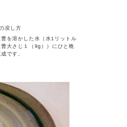
めの戻し方
重曹を溶かした水（水1リットル
曹大さじ１（9g））にひと晩
完成です。