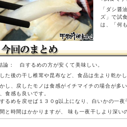
「ダシ醤
ズ」で試
は、「何
結論： 白するめの方が安くて美味しい。
した後の干し椎茸や昆布など、食品は生より乾か
かし、戻したモノは食感がイチマイチの場合が多
、食感も良いです。
するめを戻せば１３０g以上になり、白いかの一夜
間と時間はかかりますが、 味も一夜干しより深い