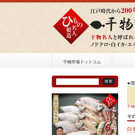
干物市場ドットコム
●
干
そ
白