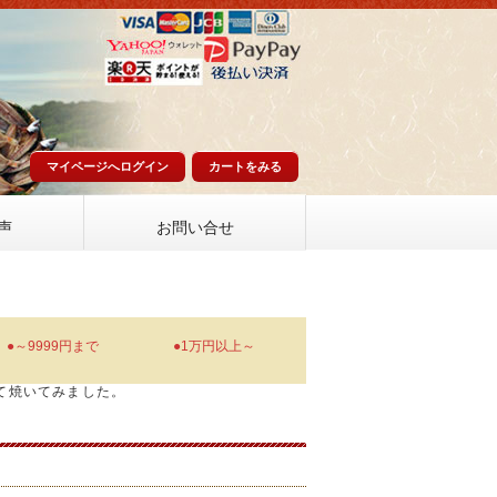
マイページへログイン
カートをみる
声
お問い合せ
●～9999円まで
●1万円以上～
て焼いてみました。