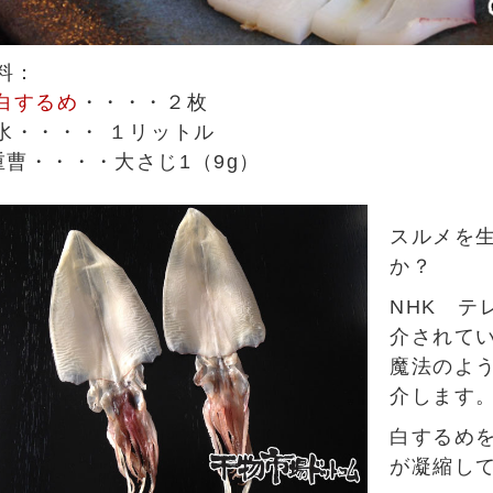
料：
白するめ
・・・・２枚
水
・・・・ １リットル
重曹
・・・・大さじ1（9g）
スルメを
か？
NHK テ
介されて
魔法のよ
介します
白するめ
が凝縮し