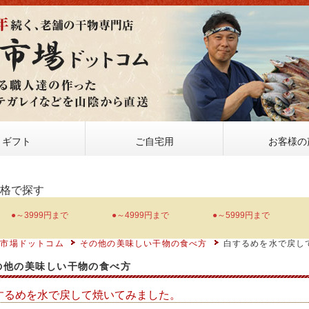
ギフト
ご自宅用
お客様の
価格で探す
●～3999円まで
●～4999円まで
●～5999円まで
物市場ドットコム
その他の美味しい干物の食べ方
白するめを水で戻し
の他の美味しい干物の食べ方
するめを水で戻して焼いてみました。