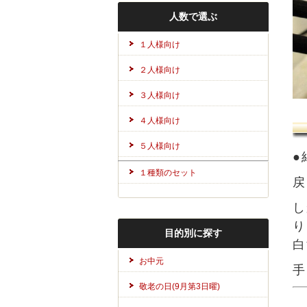
人数で選ぶ
１人様向け
２人様向け
３人様向け
４人様向け
５人様向け
●
１種類のセット
戻
し
り
目的別に探す
白
お中元
手
敬老の日(9月第3日曜)