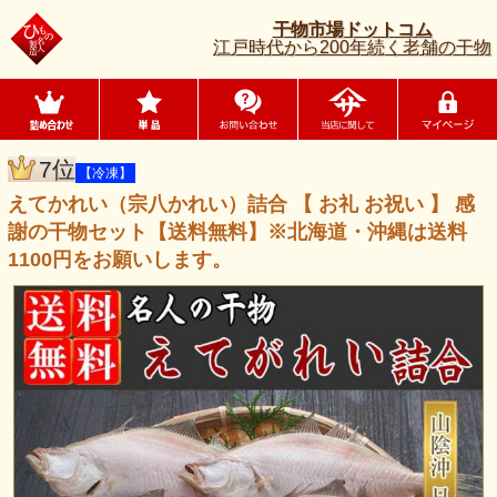
干物市場ドットコム
江戸時代から200年続く老舗の干物
7位
【冷凍】
えてかれい（宗八かれい）詰合 【 お礼 お祝い 】 感
謝の干物セット【送料無料】※北海道・沖縄は送料
1100円をお願いします。