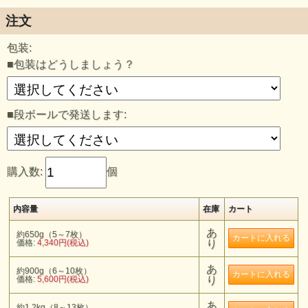
注文
包装:
■包装はどうしましょう？
■段ボールで発送します:
購入数:
個
内容量
在庫
カート
あ
約650g（5～7枚）
価格:
4,340円(税込)
り
あ
約900g（6～10枚）
価格:
5,600円(税込)
り
あ
約1.2kg（8～13枚）