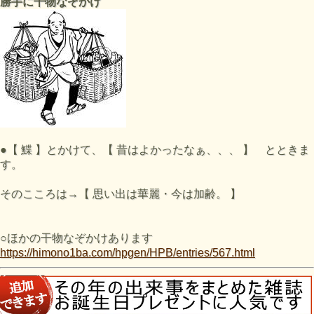
勝手に干物なぞかけ
●【 鰈 】とかけて、【 昔はよかったなぁ、、、 】 とときま
す。
そのこころは→【 思い出は華麗・今は加齢。 】
○ほかの干物なぞかけあります
https://himono1ba.com/hpgen/HPB/entries/567.html