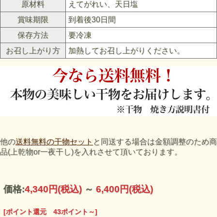
原材料
えてがれい、天日塩
賞味期限
到着後30日間
保存方法
要冷凍
お召し上がり方
加熱してお召し上がりください。
他の
送料無料の干物セット
と同送する場合は金額調整のため商
品(上乾物or一夜干し)を入れさせて頂いております。
価格:
4,340円
(税込)
～
6,400円
(税込)
[ポイント還元 43ポイント～]