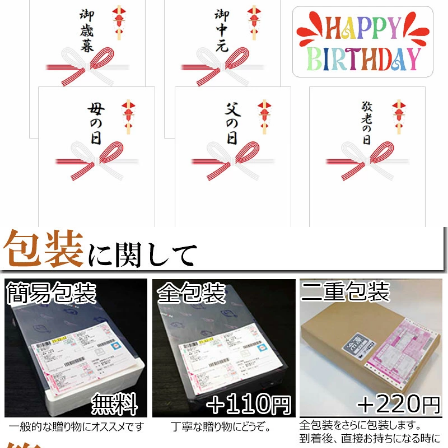
美味しいのは当然のことなのかも知れ
ません。
口に入れた瞬間、
自信があるからオススメします。
ジュワーっと広が
る脂乗り。
そして、プリプリ
の弾力のある食感
です。