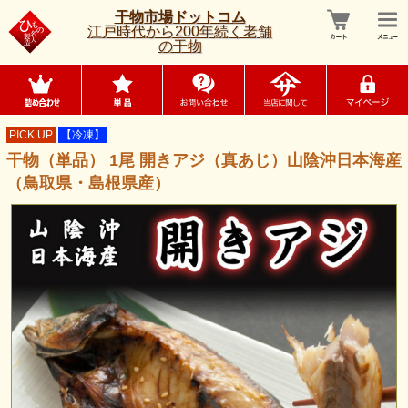
干物市場ドットコム
江戸時代から200年続く老舗
の干物
PICK UP
【冷凍】
干物（単品） 1尾 開きアジ（真あじ）山陰沖日本海産
（鳥取県・島根県産）