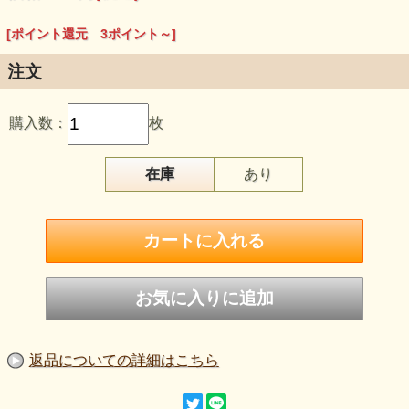
[ポイント還元 3ポイント～]
注文
購入数：
枚
在庫
あり
●こんばんは。 本日無事商品が到着いたしました。 本日
物三昧と秘蔵の日本酒で楽しませていただきました。
また、アジの干物の甘い事、びっくりいたしました。 子
した。 また機会があれば注文させて頂きます。今後とも
●ある時お友達とお店に行った時このアジの開き美味しい
した。脂が乗っていて塩加減もグーお店のファンになって
のファンでもあります。
返品についての詳細はこちら
●先日、エテガレイ、白イカ、アジ等を東京まで送ってもら
大喜びでした。また今年も送ろうと思っています。 心の