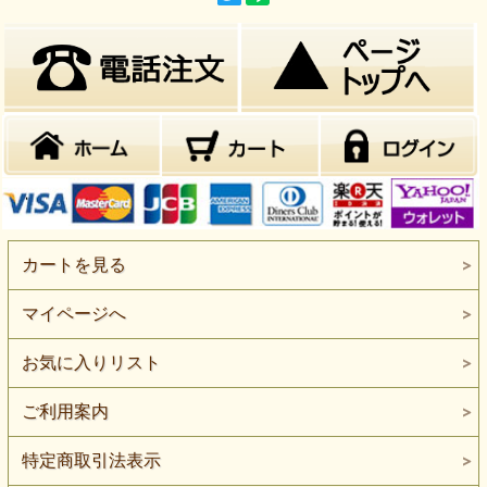
いします。
開きアジ
■Mサイズ(約60g～)※12･13･14立
商品内容
■Lサイズ(約80g～)※10･11･12立
■XLサイズ(約100g～)※8・9･10立
原産地
山陰沖日本海
原材料
マアジ・天日塩
カートを見る
賞味期限
到着後30日間
マイページへ
保存方法
要冷凍
お召し上がり方
加熱してお召し上がりください。
お気に入りリスト
ご利用案内
特定商取引法表示