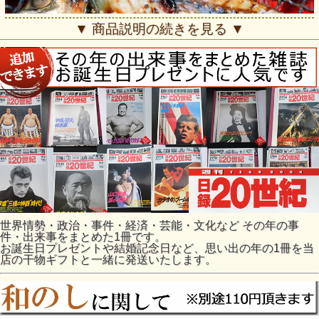
▼ 商品説明の続きを見る ▼
●いままで食べてきたアジと
食べ比べていただきたい、
こだわりの開きアジ。
「刺身で美味い魚でないと、一夜干しで
世界情勢・政治・事件・経済・芸能・文化など その年の事
うまいわけがない。」
件・出来事をまとめた1冊です。
お誕生日プレゼントや結婚記念日など、思い出の年の1冊を当
職人さんが言うとおり、水揚げ直後の新
店の干物ギフトと一緒に発送いたします。
鮮なアジを加工した、こだわりの一夜干
しです。
どこにでもある魚だからこそ、食べてい
ただきたい魚です。