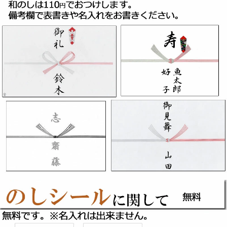
目がキレイなの
は新鮮な素材を
使っている証
拠。
口に入れた瞬間、ジュワーっと広がる
脂乗り。
そして、プリプリの弾力のある食感、
味の深みにきっと驚かれることでしょ
う。
当店でご提供するのは一番おいしい手
のひらサイズのアジ。一番脂がのって
いるサイズなのです。
山陰沖 日本海には良質なプランクト
ンがいることは全国でも有名。
良いエサを食べて育った山陰のアジが