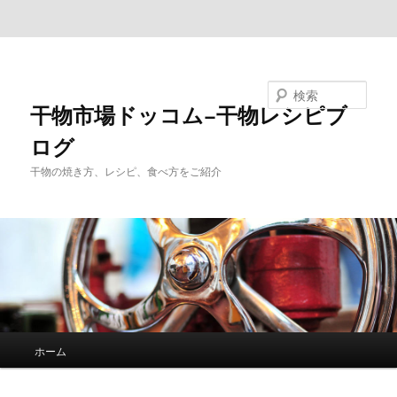
メインコンテンツへ移動
サブコンテンツへ移動
検索
干物市場ドッコム−干物レシピブ
ログ
干物の焼き方、レシピ、食べ方をご紹介
メ
ホーム
イ
ン