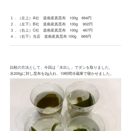
１．（左上）A社 道南産真昆布 100g 664円
２．（左下）B社 道南産真昆布 100g 902円
３．（右上）C社 道南産真昆布 100g 467円
４．（右下）当店 道南産真昆布 100g 665円
比較の方法として、今回は「水出し」でダシを取りました。
水200gに対し昆布を2g入れ、10時間冷蔵庫で寝かせました。