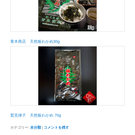
青木商店 天然板わかめ30g
鷲見律子 天然板わかめ 70g
カテゴリー:
未分類
|
コメントを残す