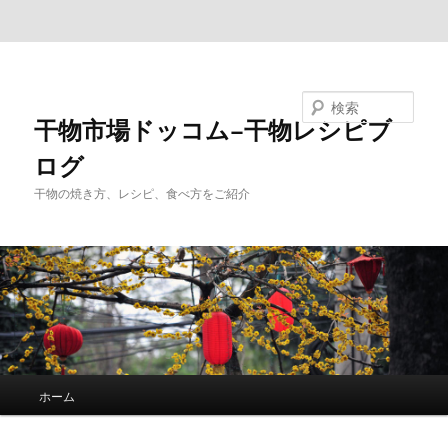
メインコンテンツへ移動
サブコンテンツへ移動
検索
干物市場ドッコム−干物レシピブ
ログ
干物の焼き方、レシピ、食べ方をご紹介
メ
ホーム
イ
ン