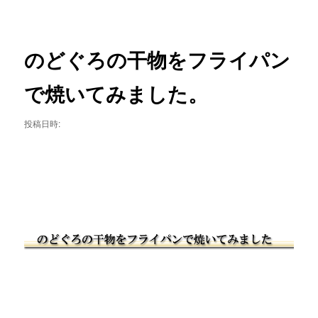
ニ
稿
ュ
ナ
ー
ビ
ゲ
のどぐろの干物をフライパン
ー
シ
で焼いてみました。
ョ
ン
投稿日時: