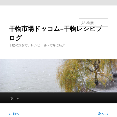
メインコンテンツへ移動
検索
干物市場ドッコム−干物レシピブ
ログ
干物の焼き方、レシピ、食べ方をご紹介
メ
ホーム
イ
ン
メ
投
←
前へ
次へ
→