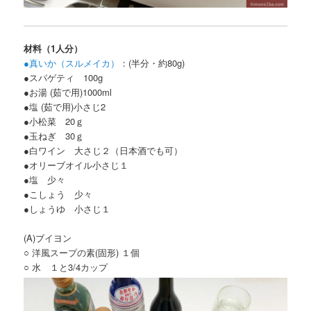
材料（1人分）
●真いか（スルメイカ）
：(半分・約80g)
●スパゲティ 100g
●お湯 (茹で用)1000ml
●塩 (茹で用)小さじ2
●小松菜 20ｇ
●玉ねぎ 30ｇ
●白ワイン 大さじ２（日本酒でも可）
●オリーブオイル小さじ１
●塩 少々
●こしょう 少々
●しょうゆ 小さじ１
(A)ブイヨン
○ 洋風スープの素(固形) １個
○ 水 １と3/4カップ