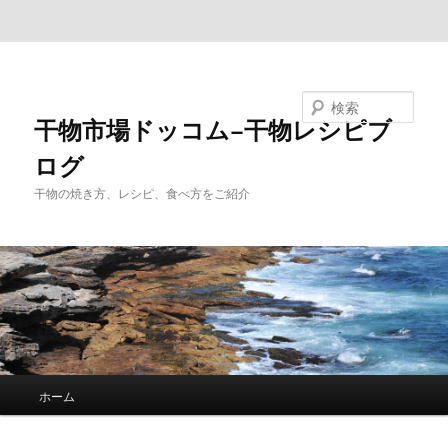
メインコンテンツへ移動
サブコンテンツへ移動
検索
干物市場ドッコム−干物レシピブ
ログ
干物の焼き方、レシピ、食べ方をご紹介
メ
ホーム
イ
ン