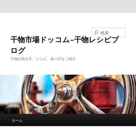
メインコンテンツへ移動
サブコンテンツへ移動
検索
干物市場ドッコム−干物レシピブ
ログ
干物の焼き方、レシピ、食べ方をご紹介
メ
ホーム
イ
ン