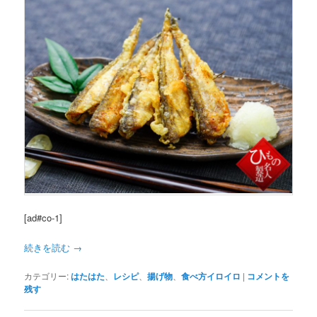
[ad#co-1]
続きを読む
→
カテゴリー:
はたはた
、
レシピ
、
揚げ物
、
食べ方イロイロ
|
コメントを
残す