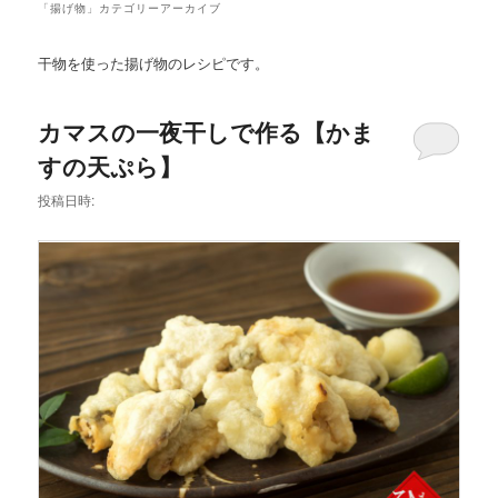
メ
「
揚げ物
」カテゴリーアーカイブ
ニ
ュ
干物を使った揚げ物のレシピです。
ー
カマスの一夜干しで作る【かま
すの天ぷら】
投稿日時: