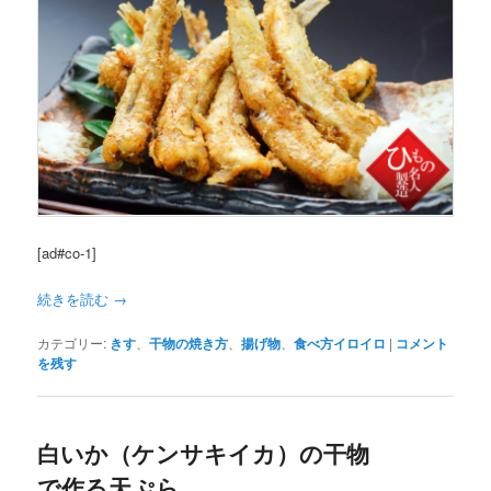
[ad#co-1]
続きを読む
→
カテゴリー:
きす
、
干物の焼き方
、
揚げ物
、
食べ方イロイロ
|
コメント
を残す
白いか（ケンサキイカ）の干物
で作る天ぷら