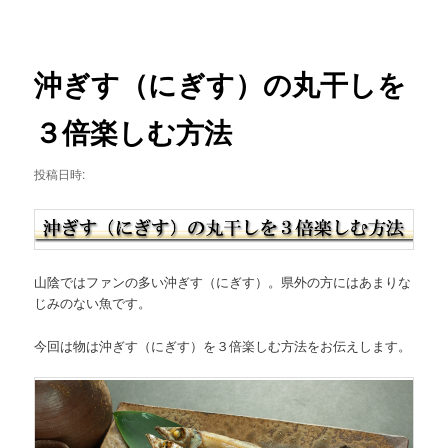
ニ
稿
ュ
ナ
ー
ビ
ゲ
沖ぎす（にぎす）の丸干しを
ー
シ
３倍楽しむ方法
ョ
ン
投稿日時:
山陰ではファンの多い沖ぎす（にぎす）。県外の方にはあまりな
じみのない魚です。
今回は物は沖ぎす（にぎす）を３倍楽しむ方法をお伝えします。