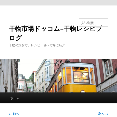
メインコンテンツへ移動
検索
干物市場ドッコム−干物レシピブ
ログ
干物の焼き方、レシピ、食べ方をご紹介
メ
ホーム
イ
ン
メ
投
←
前へ
次へ
→