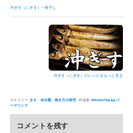
沖ぎす（にぎす）一夜干し
沖ぎす（にぎす）のレシピをもっと見る
カテゴリー:
きす
、
未分類
、
焼き方の研究
作成者:
himono1ba.sg
パ
ーマリンク
コメントを残す