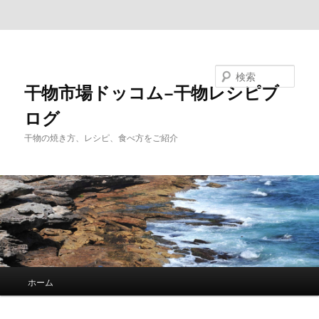
メインコンテンツへ移動
サブコンテンツへ移動
検索
干物市場ドッコム−干物レシピブ
ログ
干物の焼き方、レシピ、食べ方をご紹介
メ
ホーム
イ
ン