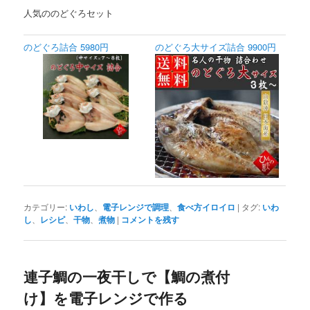
人気ののどぐろセット
のどぐろ詰合 5980円
のどぐろ大サイズ詰合 9900円
カテゴリー:
いわし
、
電子レンジで調理
、
食べ方イロイロ
|
タグ:
いわ
し
、
レシピ
、
干物
、
煮物
|
コメントを残す
連子鯛の一夜干しで【鯛の煮付
け】を電子レンジで作る