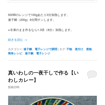
500Wのレンジで100gあたり3分加熱します。
連子鯛（200g）6分間チンします。
※冷凍のまま作るなら1.3倍（8分）加熱します。
続きを読む
→
カテゴリー:
連子鯛
、
電子レンジで調理
|
タグ:
干物
、
煮付け
、
煮物
、
簡単レシピ
、
連子鯛
、
電子レンジ
真いわしの一夜干しで作る【い
わしカレー】
投稿日時: