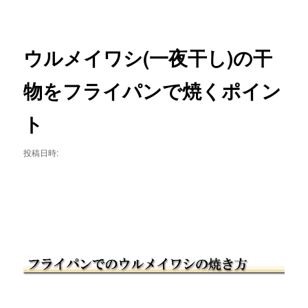
ニ
稿
ュ
ナ
ー
ビ
ゲ
ウルメイワシ(一夜干し)の干
ー
シ
物をフライパンで焼くポイン
ョ
ン
ト
投稿日時: