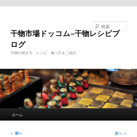
メインコンテンツへ移動
検索
干物市場ドッコム−干物レシピブ
ログ
干物の焼き方、レシピ、食べ方をご紹介
メ
ホーム
イ
ン
メ
投
←
前へ
次へ
→