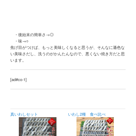
・後始末の簡単さ→◎
・味→○
焦げ目がつけば、もっと美味しくなると思うが、そんなに遜色な
い美味さだし、洗うのがかんたんなので、悪くない焼き方だと思
います。
[ad#co-1]
真いわしセット
いわし2種 食べ比べ