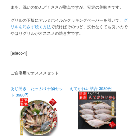
まあ、洗いのめんどくささが難点ですが、安定の美味さです。
グリルの下板にアルミホイルかクッキングペーパーを引いて、
グ
リルを汚さず焼く方法
で焼けばそのつど、洗わなくても良いので
やはりグリルがオススメの焼き方です。
[ad#co-1]
ご自宅用でオススメセット
あじ開き たっぷり干物セッ
えてかれい詰合 3980円
ト 3980円