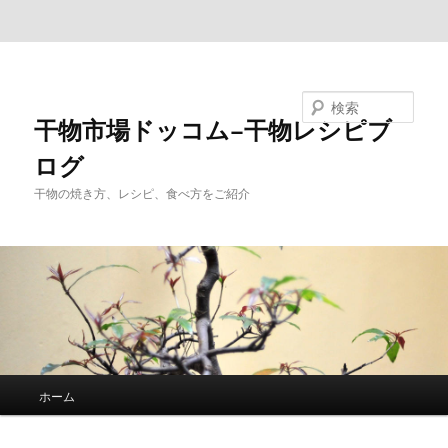
メインコンテンツへ移動
サブコンテンツへ移動
検索
干物市場ドッコム−干物レシピブ
ログ
干物の焼き方、レシピ、食べ方をご紹介
メ
ホーム
イ
ン