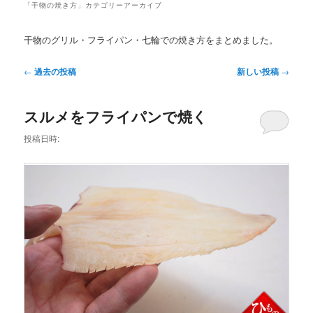
メ
「
干物の焼き方
」カテゴリーアーカイブ
ニ
ュ
干物のグリル・フライパン・七輪での焼き方をまとめました。
ー
投
←
過去の投稿
新しい投稿
→
稿
ナ
スルメをフライパンで焼く
ビ
ゲ
投稿日時:
ー
シ
ョ
ン