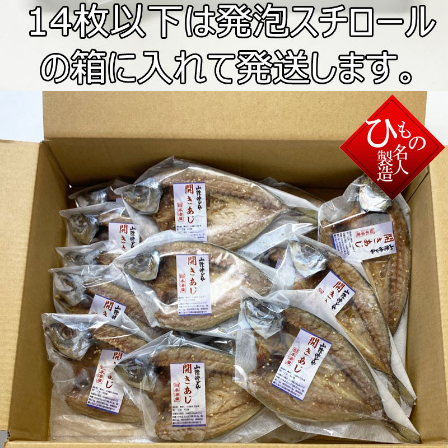
●安藤和彦さんの 開きアジ干物 堪能セッ
ト
”干物”と言えば、開きあじの干物を思い浮かべる方も多いの
では無いでしょうか？
そして普段 家で一番多く食べるのがこのアジの干物では無
いでしょうか？