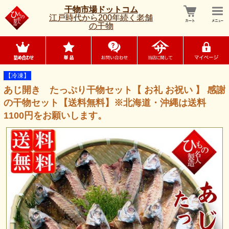
干物市場ドットコム
江戸時代から200年続く老舗
の干物
【冷凍】
あじ開き たっぷり干物セット【 お礼 お祝い 】 感謝
の干物セット【送料無料】※北海道・沖縄は送料
1100円をお願いします。