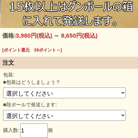
｢開きアジの干物｣
干物の代名詞
だからこそ素材・職人の
違いが試される干物なんです。
安藤和彦さん自慢の開きアジの干物を焼い
てみる。
価格:
3,980円
(税込)
～
8,650円
(税込)
[ポイント還元 39ポイント～]
注文
包装:
■包装はどうしましょう？
■段ボールで発送します:
購入数:
個