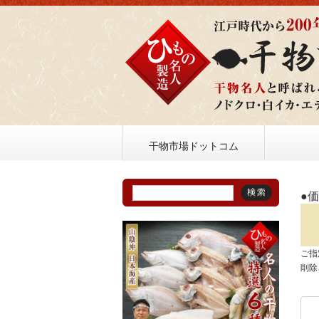
干物市場ドットコム
●
ご指
削除