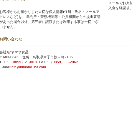
メールでお支払
入金を確認後、
お客様からお預かりした大切な個人情報(住所・氏名・メールア
ドレスなど)を、 裁判所・警察機関等・公共機関からの提出要請
があった場合以外、第三者に譲渡または利用する事は一切ござ
いません。
お問い合わせ
会社名:ヤマサ食品
〒683-0845 住所：鳥取県米子市旗ヶ崎2135
TEL：
（0859）21-8010
FAX：
（0859）33-2062
E-mail:
info@himono1ba.com