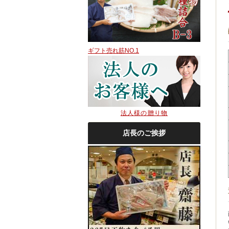
ギフト売れ筋NO.1
法人様の贈り物
店長のご挨拶