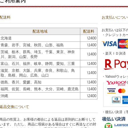
ご利用案内
配送料
お支払いについ
お支払いは以下
配送地域
配送料
・クレジットカ
北海道
\2400
青森、岩手、宮城、秋田、山形、福島
\1400
茨城、栃木、群馬、埼玉、千葉、東京、神奈
・楽天ＩＤ決済
\1400
川、新潟、山梨、長野
富山、石川、福井、岐阜、静岡、愛知、三重
\1400
滋賀、京都、大阪、兵庫、奈良、和歌山、鳥
\1400
取、島根、岡山、広島、山口
・Yahoo!ウォレ
徳島、香川、愛媛、高知
\1400
福岡、佐賀、長崎、熊本、大分、宮崎、鹿児島
\1400
沖縄
\2400
返品交換について
・後払い決済（手
商品の性質上、お客様の都合による返品は原則的にお断りして
います。 ただし、商品に瑕疵がある場合はすぐに再送などの対