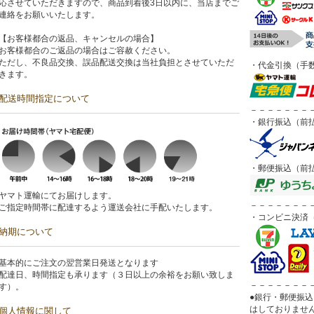
応させていただきますので、商品到着後3日以内に、当店までご
連絡をお願いいたします。
【お客様都合の返品、キャンセルの場合】
お客様都合のご返品の場合はご容赦ください。
ただし、不良品交換、誤品配送交換は当社負担とさせていただ
・代金引換（手数
きます。
配送時間指定について
－－－－－－－
・銀行振込（前
・郵便振込（前
ヤマト運輸にてお届けします。
－－－－－－－
ご指定時間帯に配達するよう運送会社に手配いたします。
・コンビニ決済（
納期について
基本的にご注文の翌営業日発送となります
配達日、時間指定も承ります（３日以上の余裕をお願い致しま
－－－－－－－
す）。
●銀行・郵便振
はしておりませ
個人情報に関して