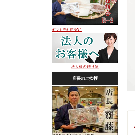
ギフト売れ筋NO.1
法人様の贈り物
店長のご挨拶