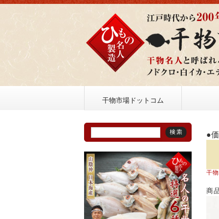
干物市場ドットコム
●
干
商