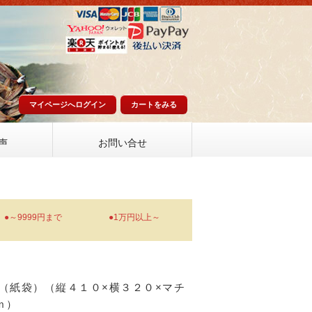
マイページへログイン
カートをみる
声
お問い合せ
●～9999円まで
●1万円以上～
 （紙袋）（縦４１０×横３２０×マチ
ｍ）