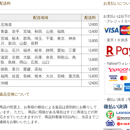
配送料
お支払いについ
お支払いは以下
配送地域
配送料
・クレジットカ
北海道
\2400
青森、岩手、宮城、秋田、山形、福島
\1400
茨城、栃木、群馬、埼玉、千葉、東京、神奈
・楽天ＩＤ決済
\1400
川、新潟、山梨、長野
富山、石川、福井、岐阜、静岡、愛知、三重
\1400
滋賀、京都、大阪、兵庫、奈良、和歌山、鳥
\1400
取、島根、岡山、広島、山口
・Yahoo!ウォレ
徳島、香川、愛媛、高知
\1400
福岡、佐賀、長崎、熊本、大分、宮崎、鹿児島
\1400
沖縄
\2400
返品交換について
・後払い決済（手
商品の性質上、お客様の都合による返品は原則的にお断りして
います。 ただし、商品に瑕疵がある場合はすぐに再送などの対
応させていただきますので、商品到着後3日以内に、当店までご
連絡をお願いいたします。