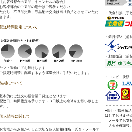
【お客様都合の返品、キャンセルの場合】
お客様都合のご返品の場合はご容赦ください。
ただし、不良品交換、誤品配送交換は当社負担とさせていただ
・代金引換（手数
きます。
配送時間指定について
－－－－－－－
・銀行振込（前
・郵便振込（前
ヤマト運輸にてお届けします。
－－－－－－－
ご指定時間帯に配達するよう運送会社に手配いたします。
・コンビニ決済（
納期について
基本的にご注文の翌営業日発送となります
配達日、時間指定も承ります（３日以上の余裕をお願い致しま
－－－－－－－
す）。
●銀行・郵便振
はしておりませ
個人情報に関して
メールでお支払
入金を確認後、
お客様からお預かりした大切な個人情報(住所・氏名・メールア