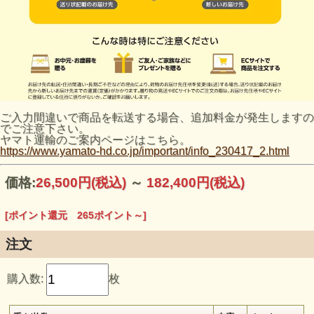
ご入力間違いで商品を転送する場合、追加料金が発生しますの
でご注意下さい。
ヤマト運輸のご案内ページはこちら。
https://www.yamato-hd.co.jp/important/info_230417_2.html
価格:
26,500円
(税込)
～
182,400円
(税込)
[ポイント還元 265ポイント～]
注文
購入数:
枚