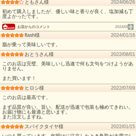
ともさん様
2024/06/26
初めて購入しましたが、優しい味と香りが良く、塩加減も丁
度よかったです。
お店からのコメント
2024/09/14
flash様
2024/01/16
脂が乗って美味しいです。
おとうさん様
2022/08/01
このお店は完璧、美味しいし迅速で何も文句をつけようがあ
りません。
また買います！
ヒロシ様
2022/07/09
このお店は最高です。
まず品質が良い、旨い、配送が迅速で包装も極めてきれい。
お届け物にも最適と思います。
また注文しますね。
スパイクタイヤ様
2022/01/15
いつも買っています。年明けに注文したとき鳥取が大雪でし