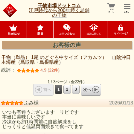
干物市場ドットコム
江戸時代から200年続く老舗
の干物
お客様の声
干物（単品） 1尾 のどぐろ中サイズ（アカムツ） 山陰沖日
本海産（鳥取県・島根県産）
総評：
4.9 (22件)
1 / 3ページ（全22件）
1
2
3
前へ
次へ
ふみ様
2026/01/13
いつも有難うございます リピです
本当に美味しいです
冷凍から約1時間前に自然解凍をし
じっくりと低温両面焼きで食べてます