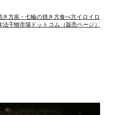
焼き方
炭・七輪の焼き方
食べ方イロイロ
作法
干物市場ドットコム（販売ページ）