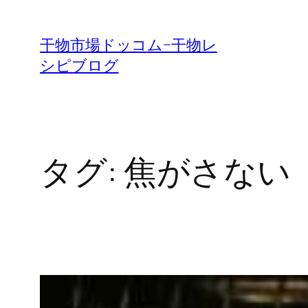
内
容
干物市場ドッコム−干物レ
を
シピブログ
ス
キ
ッ
プ
タグ:
焦がさない