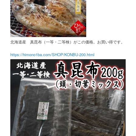
北海道産 真昆布（一等・二等検）がこの価格。お買い得です。
https://himono1ba.com/SHOP/KONBU-200.html