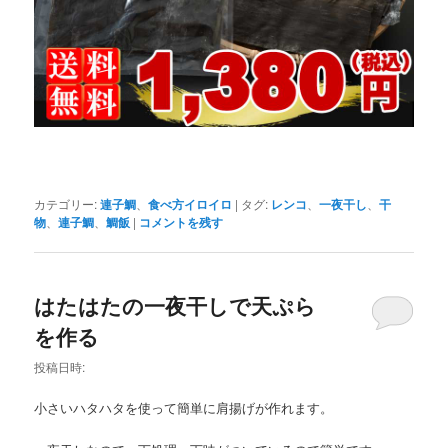
カテゴリー:
連子鯛
、
食べ方イロイロ
|
タグ:
レンコ
、
一夜干し
、
干
物
、
連子鯛
、
鯛飯
|
コメントを残す
はたはたの一夜干しで天ぷら
を作る
投稿日時:
小さいハタハタを使って簡単に肩揚げが作れます。