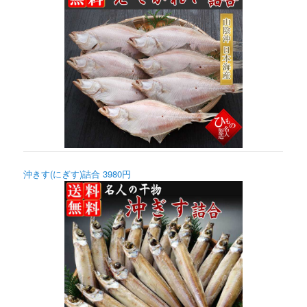
沖きす(にぎす)詰合 3980円