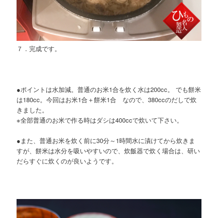
７．完成です。
●ポイントは水加減。普通のお米1合を炊く水は200cc。 でも餅米
は180cc。今回はお米1合＋餅米1合 なので、380ccのだしで炊
きました。
※全部普通のお米で作る時はダシは400ccで炊いて下さい。
●また、普通お米を炊く前に30分～1時間水に漬けてから炊きま
すが、餅米は水分を吸いやすいので、炊飯器で炊く場合は、研い
だらすぐに炊くのが良いようです。