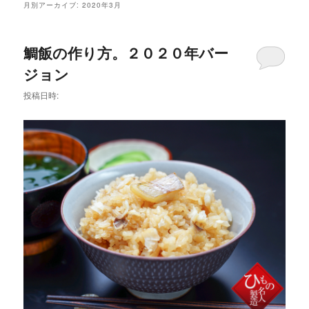
メ
月別アーカイブ:
2020年3月
ニ
ュ
ー
鯛飯の作り方。２０２０年バー
ジョン
投稿日時: