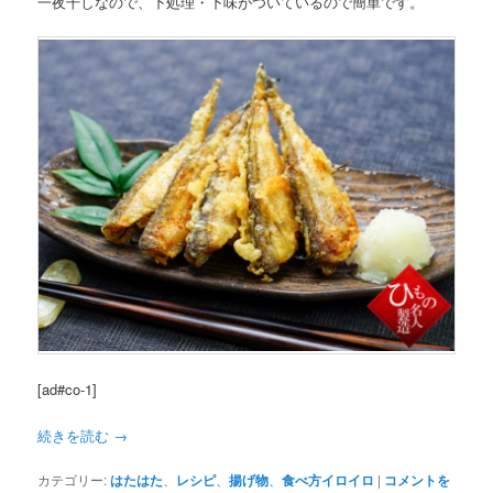
一夜干しなので、下処理・下味がついているので簡単です。
[ad#co-1]
続きを読む
→
カテゴリー:
はたはた
、
レシピ
、
揚げ物
、
食べ方イロイロ
|
コメントを