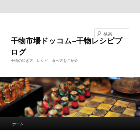
メインコンテンツへ移動
サブコンテンツへ移動
検索
干物市場ドッコム−干物レシピブ
ログ
干物の焼き方、レシピ、食べ方をご紹介
メ
ホーム
イ
ン