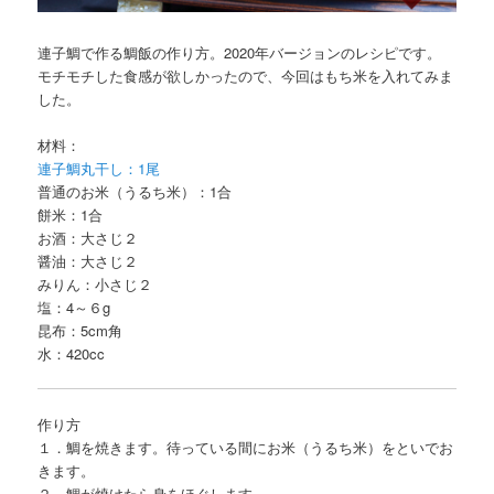
連子鯛で作る鯛飯の作り方。2020年バージョンのレシピです。
モチモチした食感が欲しかったので、今回はもち米を入れてみま
した。
材料：
連子鯛丸干し：1尾
普通のお米（うるち米）：1合
餅米：1合
お酒：大さじ２
醤油：大さじ２
みりん：小さじ２
塩：4～６g
昆布：5cm角
水：420cc
作り方
１．鯛を焼きます。待っている間にお米（うるち米）をといでお
きます。
２．鯛が焼けたら身をほぐします。