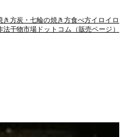
焼き方
炭・七輪の焼き方
食べ方イロイロ
作法
干物市場ドットコム（販売ページ）