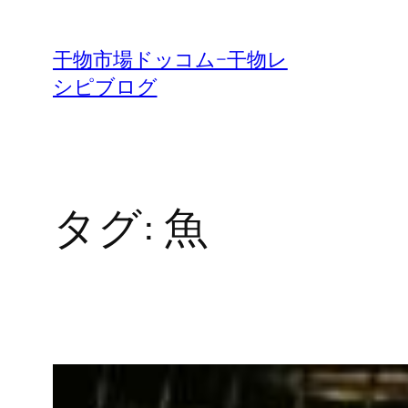
内
容
干物市場ドッコム−干物レ
を
シピブログ
ス
キ
ッ
プ
タグ:
魚