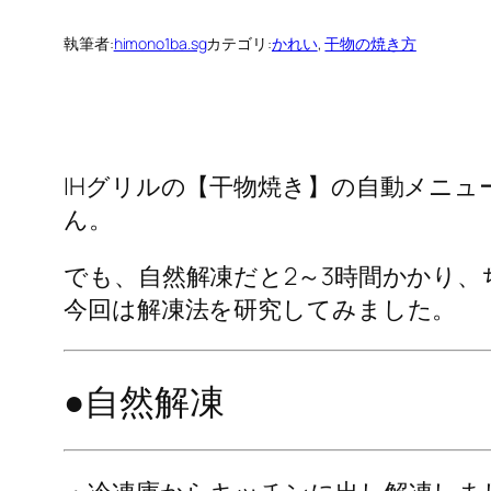
執筆者:
himono1ba.sg
カテゴリ:
かれい
, 
干物の焼き方
IHグリルの【干物焼き】の自動メニ
ん。
でも、自然解凍だと2～3時間かかり、
今回は解凍法を研究してみました。
●自然解凍