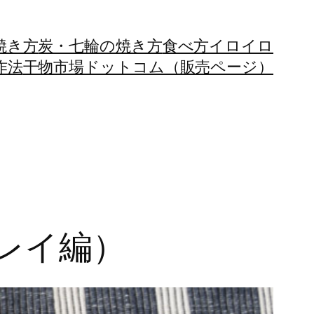
焼き方
炭・七輪の焼き方
食べ方イロイロ
作法
干物市場ドットコム（販売ページ）
カレイ編）