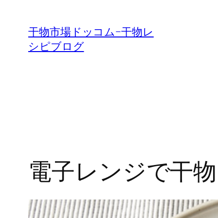
内
容
干物市場ドッコム−干物レ
を
シピブログ
ス
キ
ッ
プ
電子レンジで干